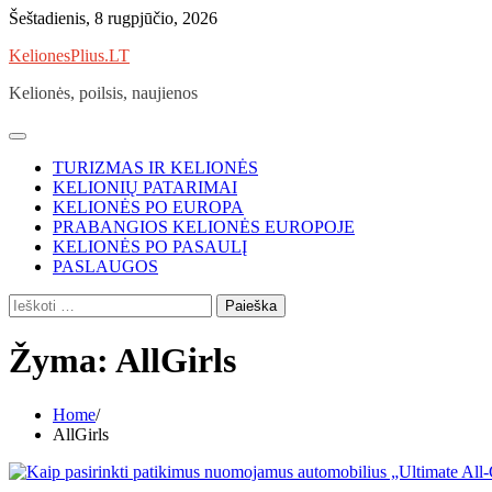
Skip
Šeštadienis, 8 rugpjūčio, 2026
to
KelionesPlius.LT
content
Kelionės, poilsis, naujienos
TURIZMAS IR KELIONĖS
KELIONIŲ PATARIMAI
KELIONĖS PO EUROPA
PRABANGIOS KELIONĖS EUROPOJE
KELIONĖS PO PASAULĮ
PASLAUGOS
Ieškoti:
Žyma:
AllGirls
Home
AllGirls