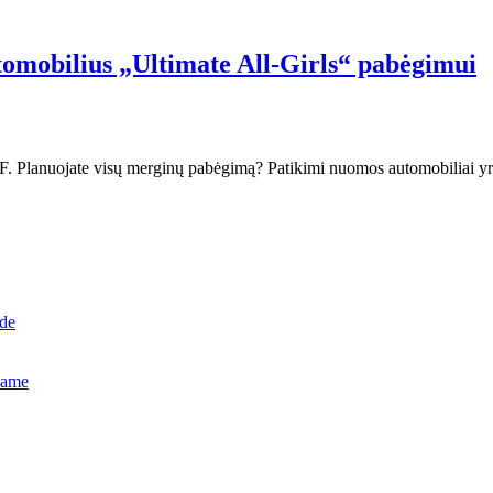
omobilius „Ultimate All-Girls“ pabėgimui
p PDF. Planuojate visų merginų pabėgimą? Patikimi nuomos automobiliai yr
ide
name