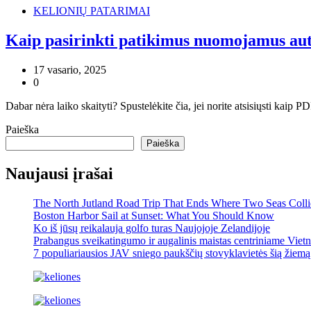
KELIONIŲ PATARIMAI
Kaip pasirinkti patikimus nuomojamus aut
17 vasario, 2025
0
Dabar nėra laiko skaityti? Spustelėkite čia, jei norite atsisiųsti kai
Paieška
Paieška
Naujausi įrašai
The North Jutland Road Trip That Ends Where Two Seas Coll
Boston Harbor Sail at Sunset: What You Should Know
Ko iš jūsų reikalauja golfo turas Naujojoje Zelandijoje
Prabangus sveikatingumo ir augalinis maistas centriniame Viet
7 populiariausios JAV sniego paukščių stovyklavietės šią žiemą