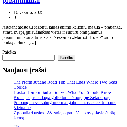
prisiminimai
16 vasario, 2025
0
Artėjant atostogų sezonui laikas apimti kelionių magiją – prabangą,
atrasti kvapą gniaužiančias vietas ir sukurti branginamus
prisiminimus su artimaisiais. Nesvarbu „Marriott Hotels“ siūlo
puikią aplinką […]
Paieška
Paieška
Naujausi įrašai
The North Jutland Road Trip That Ends Where Two Seas
Collide
Boston Harbor Sail at Sunset: What You Should Know
Ko iš jūsų reikalauja golfo turas Naujojoje Zelandijoje
Prabangus sveikatingumo ir augalinis maistas centriniame
Vietname
7 populiariausios JAV sniego paukščių stovyklavietės šią
žiemą