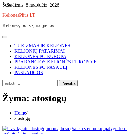
Skip
Šeštadienis, 8 rugpjūčio, 2026
to
KelionesPlius.LT
content
Kelionės, poilsis, naujienos
TURIZMAS IR KELIONĖS
KELIONIŲ PATARIMAI
KELIONĖS PO EUROPA
PRABANGIOS KELIONĖS EUROPOJE
KELIONĖS PO PASAULĮ
PASLAUGOS
Ieškoti:
Žyma:
atostogų
Home
atostogų