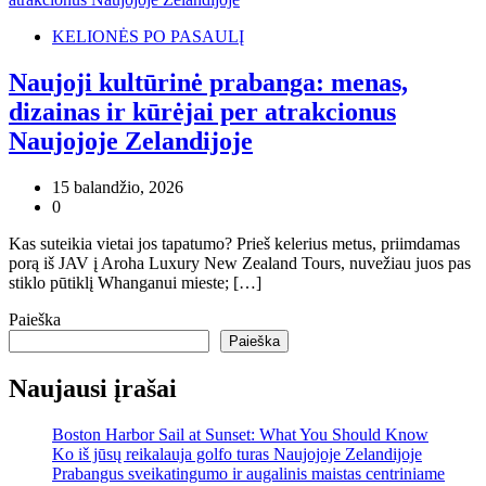
KELIONĖS PO PASAULĮ
Naujoji kultūrinė prabanga: menas,
dizainas ir kūrėjai per atrakcionus
Naujojoje Zelandijoje
15 balandžio, 2026
0
Kas suteikia vietai jos tapatumo? Prieš kelerius metus, priimdamas
porą iš JAV į Aroha Luxury New Zealand Tours, nuvežiau juos pas
stiklo pūtiklį Whanganui mieste; […]
Paieška
Paieška
Naujausi įrašai
Boston Harbor Sail at Sunset: What You Should Know
Ko iš jūsų reikalauja golfo turas Naujojoje Zelandijoje
Prabangus sveikatingumo ir augalinis maistas centriniame