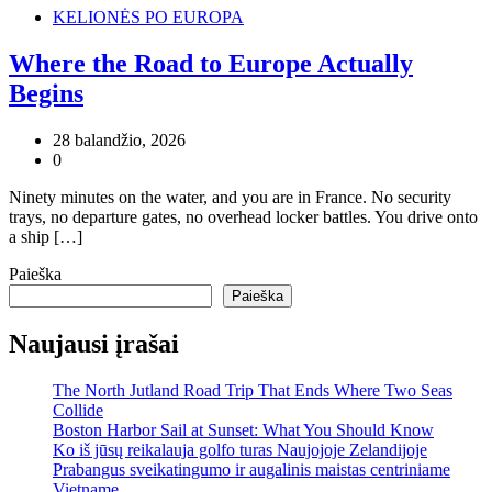
KELIONĖS PO EUROPA
Where the Road to Europe Actually
Begins
28 balandžio, 2026
0
Ninety minutes on the water, and you are in France. No security
trays, no departure gates, no overhead locker battles. You drive onto
a ship […]
Paieška
Paieška
Naujausi įrašai
The North Jutland Road Trip That Ends Where Two Seas
Collide
Boston Harbor Sail at Sunset: What You Should Know
Ko iš jūsų reikalauja golfo turas Naujojoje Zelandijoje
Prabangus sveikatingumo ir augalinis maistas centriniame
Vietname