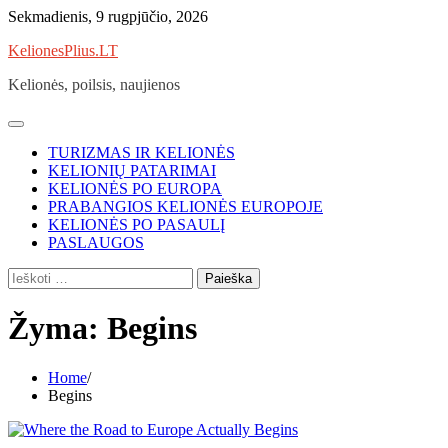
Skip
Sekmadienis, 9 rugpjūčio, 2026
to
KelionesPlius.LT
content
Kelionės, poilsis, naujienos
TURIZMAS IR KELIONĖS
KELIONIŲ PATARIMAI
KELIONĖS PO EUROPA
PRABANGIOS KELIONĖS EUROPOJE
KELIONĖS PO PASAULĮ
PASLAUGOS
Ieškoti:
Žyma:
Begins
Home
Begins