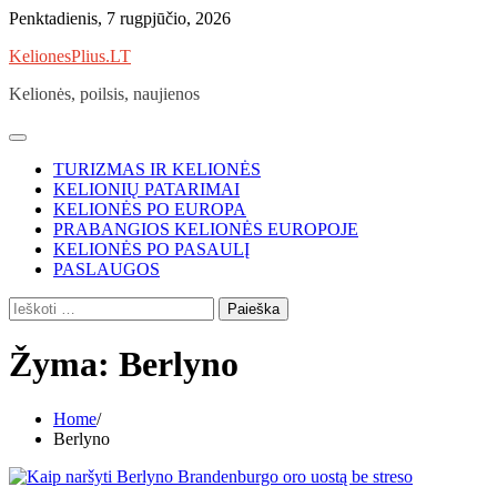
Skip
Penktadienis, 7 rugpjūčio, 2026
to
KelionesPlius.LT
content
Kelionės, poilsis, naujienos
TURIZMAS IR KELIONĖS
KELIONIŲ PATARIMAI
KELIONĖS PO EUROPA
PRABANGIOS KELIONĖS EUROPOJE
KELIONĖS PO PASAULĮ
PASLAUGOS
Ieškoti:
Žyma:
Berlyno
Home
Berlyno