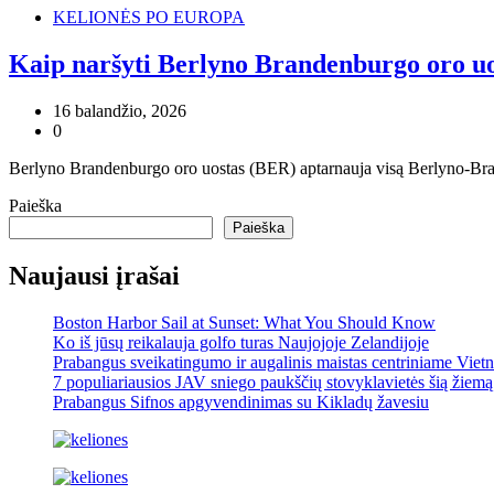
KELIONĖS PO EUROPA
Kaip naršyti Berlyno Brandenburgo oro uo
16 balandžio, 2026
0
Berlyno Brandenburgo oro uostas (BER) aptarnauja visą Berlyno-Brand
Paieška
Paieška
Naujausi įrašai
Boston Harbor Sail at Sunset: What You Should Know
Ko iš jūsų reikalauja golfo turas Naujojoje Zelandijoje
Prabangus sveikatingumo ir augalinis maistas centriniame Viet
7 populiariausios JAV sniego paukščių stovyklavietės šią žiemą
Prabangus Sifnos apgyvendinimas su Kikladų žavesiu