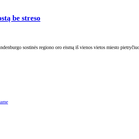
stą be streso
enburgo sostinės regiono oro eismą iš vienos vietos miesto pietryčiuo
name