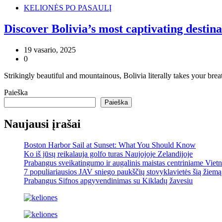
KELIONĖS PO PASAULĮ
Discover Bolivia’s most captivating destina
19 vasario, 2025
0
Strikingly beautiful and mountainous, Bolivia literally takes your b
Paieška
Paieška
Naujausi įrašai
Boston Harbor Sail at Sunset: What You Should Know
Ko iš jūsų reikalauja golfo turas Naujojoje Zelandijoje
Prabangus sveikatingumo ir augalinis maistas centriniame Viet
7 populiariausios JAV sniego paukščių stovyklavietės šią žiemą
Prabangus Sifnos apgyvendinimas su Kikladų žavesiu