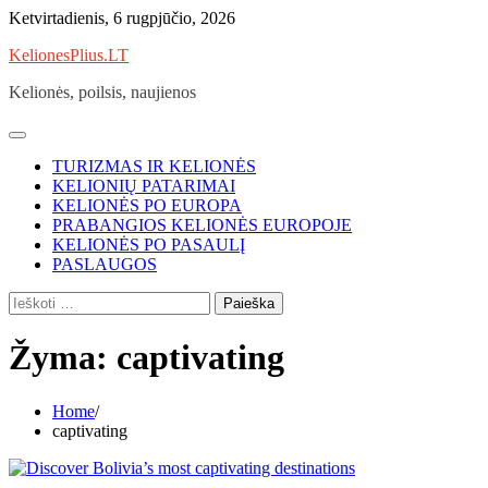
Skip
Ketvirtadienis, 6 rugpjūčio, 2026
to
KelionesPlius.LT
content
Kelionės, poilsis, naujienos
TURIZMAS IR KELIONĖS
KELIONIŲ PATARIMAI
KELIONĖS PO EUROPA
PRABANGIOS KELIONĖS EUROPOJE
KELIONĖS PO PASAULĮ
PASLAUGOS
Ieškoti:
Žyma:
captivating
Home
captivating