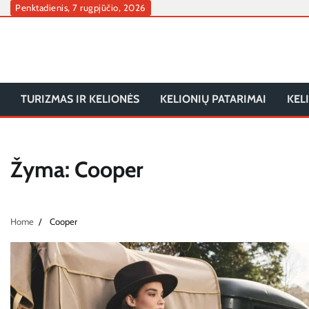
Skip
Penktadienis, 7 rugpjūčio, 2026
to
content
TURIZMAS IR KELIONĖS
KELIONIŲ PATARIMAI
KEL
Žyma:
Cooper
Home
Cooper