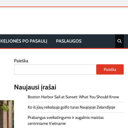
KELIONĖS PO PASAULĮ
PASLAUGOS
Paieška
Paieška
Naujausi įrašai
Boston Harbor Sail at Sunset: What You Should Know
Ko iš jūsų reikalauja golfo turas Naujojoje Zelandijoje
Prabangus sveikatingumo ir augalinis maistas
centriniame Vietname