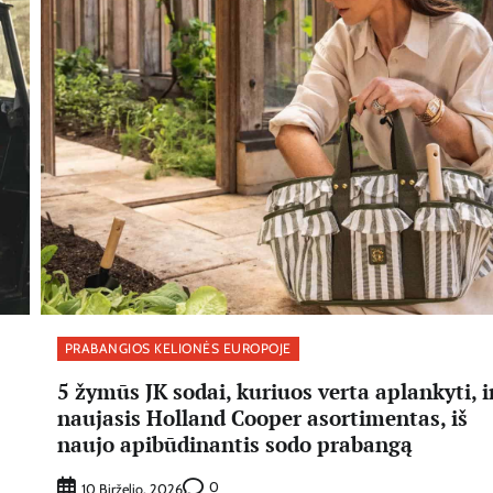
PRABANGIOS KELIONĖS EUROPOJE
5 žymūs JK sodai, kuriuos verta aplankyti, i
naujasis Holland Cooper asortimentas, iš
naujo apibūdinantis sodo prabangą
0
10 Birželio, 2026