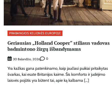
PRABANGIOS KELIONĖS EUROPOJE
Geriausias „Holland Cooper“ stiliaus vadovas
badmintono žirgų išbandymams
0
30 Balandžio, 2026
Yra kažkas gana patenkinamo, kaip jaučiasi puikiai pritaikytas
švarkas, kai esate Britanijos kaime. Šis komforto ir judėjimo
laisvės pojūtis yra būtent tai, apie ką kalbama […]