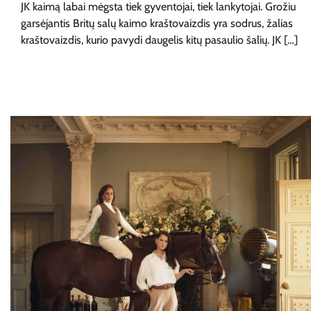
JK kaimą labai mėgsta tiek gyventojai, tiek lankytojai. Grožiu
garsėjantis Britų salų kaimo kraštovaizdis yra sodrus, žalias
kraštovaizdis, kurio pavydi daugelis kitų pasaulio šalių. JK […]