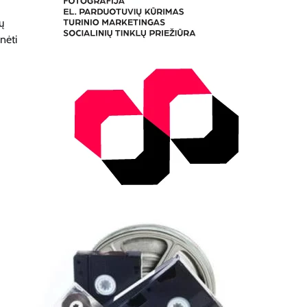
ų
nėti