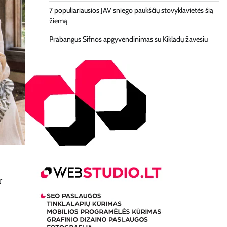
7 populiariausios JAV sniego paukščių stovyklavietės šią
žiemą
Prabangus Sifnos apgyvendinimas su Kikladų žavesiu
r