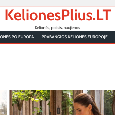
KelionesPlius.LT
Kelionės, poilsis, naujienos
IONĖS PO EUROPA
PRABANGIOS KELIONĖS EUROPOJE