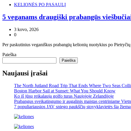
KELIONĖS PO PASAULĮ
5 veganams draugiški prabangūs viešbučiai 
3 kovo, 2026
0
Per paskutinius veganiškus prabangių kelionių nuotykius po Pietryčių
Paieška
Paieška
Naujausi įrašai
The North Jutland Road Trip That Ends Where Two Seas Coll
Boston Harbor Sail at Sunset: What You Should Know
Ko iš jūsų reikalauja golfo turas Naujojoje Zelandijoje
Prabangus sveikatingumo ir augalinis maistas centriniame Viet
7 populiariausios JAV sniego paukščių stovyklavietės šią žiemą