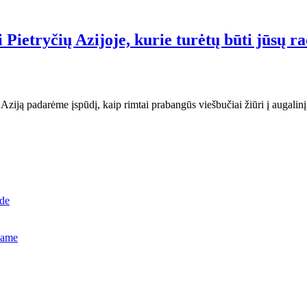
Pietryčių Azijoje, kurie turėtų būti jūsų r
 Aziją padarėme įspūdį, kaip rimtai prabangūs viešbučiai žiūri į augal
ide
name