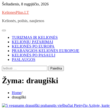
Skip
Šeštadienis, 8 rugpjūčio, 2026
to
KelionesPlius.LT
content
Kelionės, poilsis, naujienos
TURIZMAS IR KELIONĖS
KELIONIŲ PATARIMAI
KELIONĖS PO EUROPA
PRABANGIOS KELIONĖS EUROPOJE
KELIONĖS PO PASAULĮ
PASLAUGOS
Ieškoti:
Žyma:
draugiški
Home
draugiški