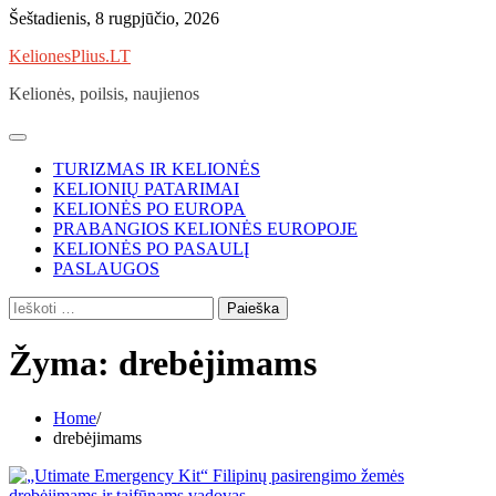
Skip
Šeštadienis, 8 rugpjūčio, 2026
to
KelionesPlius.LT
content
Kelionės, poilsis, naujienos
TURIZMAS IR KELIONĖS
KELIONIŲ PATARIMAI
KELIONĖS PO EUROPA
PRABANGIOS KELIONĖS EUROPOJE
KELIONĖS PO PASAULĮ
PASLAUGOS
Ieškoti:
Žyma:
drebėjimams
Home
drebėjimams