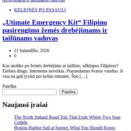
KELIONĖS PO PASAULĮ
„Utimate Emergency Kit“ Filipinų
pasirengimo žemės drebėjimams ir
taifūnams vadovas
21 balandžio, 2026
0
Kas atsitiks po žemės drebėjimo ar taifūno, užklupus Filipinus?
Elektra dingo. Internetas neveikia. Prarandamas švarus vanduo. Ir
visa tai gali įvykti per kelias minutes. Štai […]
Paieška
Paieška
Naujausi įrašai
The North Jutland Road Trip That Ends Where Two Seas
Collide
Boston Harbor Sail at Sunset: What You Should Know