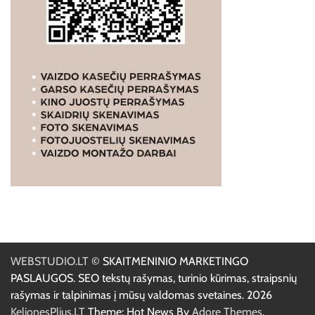
WEBSTUDIO.LT
© SKAITMENINIO MARKETINGO
PASLAUGOS. SEO tekstų rašymas, turinio kūrimas, straipsnių
rašymas ir talpinimas į mūsų valdomas svetaines. 2026
KelionesPlius.LT
Theme: Hot News By
Adore Themes
.