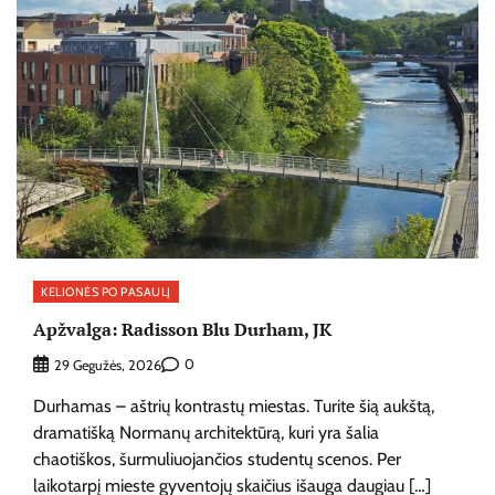
KELIONĖS PO PASAULĮ
Apžvalga: Radisson Blu Durham, JK
0
29 Gegužės, 2026
Durhamas – aštrių kontrastų miestas. Turite šią aukštą,
dramatišką Normanų architektūrą, kuri yra šalia
chaotiškos, šurmuliuojančios studentų scenos. Per
laikotarpį mieste gyventojų skaičius išauga daugiau […]