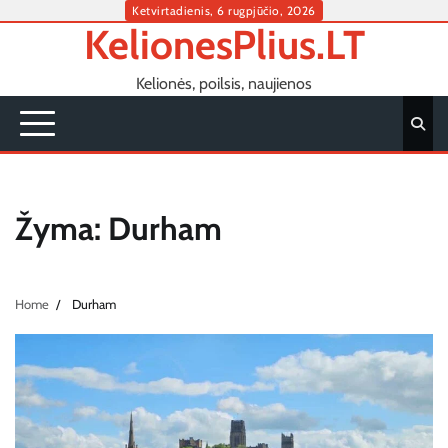
Skip
Ketvirtadienis, 6 rugpjūčio, 2026
KelionesPlius.LT
to
content
Kelionės, poilsis, naujienos
Žyma:
Durham
Home
Durham