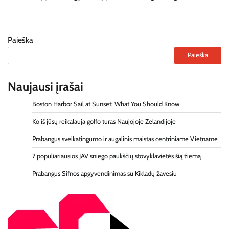
Paieška
Paieška
Naujausi įrašai
Boston Harbor Sail at Sunset: What You Should Know
Ko iš jūsų reikalauja golfo turas Naujojoje Zelandijoje
Prabangus sveikatingumo ir augalinis maistas centriniame Vietname
7 populiariausios JAV sniego paukščių stovyklavietės šią žiemą
Prabangus Sifnos apgyvendinimas su Kikladų žavesiu