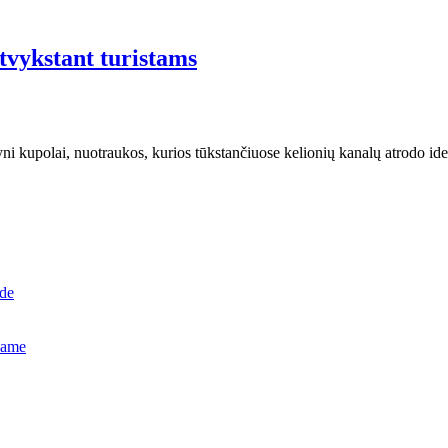
atvykstant turistams
ni kupolai, nuotraukos, kurios tūkstančiuose kelionių kanalų atrodo iden
ide
name