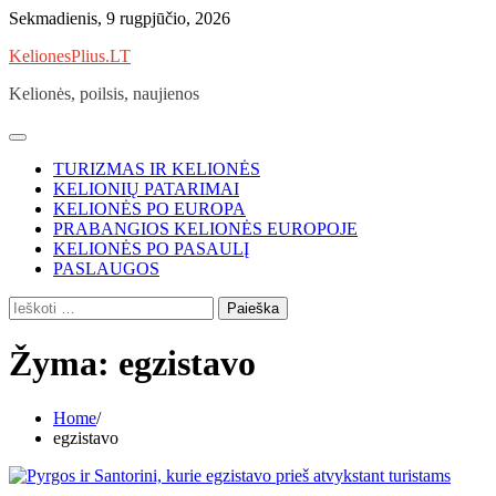
Skip
Sekmadienis, 9 rugpjūčio, 2026
to
KelionesPlius.LT
content
Kelionės, poilsis, naujienos
TURIZMAS IR KELIONĖS
KELIONIŲ PATARIMAI
KELIONĖS PO EUROPA
PRABANGIOS KELIONĖS EUROPOJE
KELIONĖS PO PASAULĮ
PASLAUGOS
Ieškoti:
Žyma:
egzistavo
Home
egzistavo