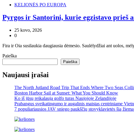
KELIONĖS PO EUROPA
Pyrgos ir Santorini, kurie egzistavo prieš 
25 kovo, 2026
0
Fira ir Oia susilaukia daugiausia dėmesio. Saulėlydžiai ant uolos, mėly
Paieška
Paieška
Naujausi įrašai
The North Jutland Road Trip That Ends Where Two Seas Coll
Boston Harbor Sail at Sunset: What You Should Know
Ko iš jūsų reikalauja golfo turas Naujojoje Zelandijoje
Prabangus sveikatingumo ir augalinis maistas centriniame Viet
7 populiariausios JAV sniego paukščių stovyklavietės šią žiemą