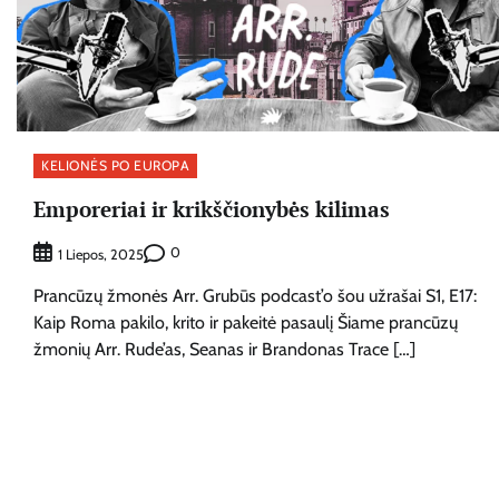
KELIONĖS PO EUROPA
Emporeriai ir krikščionybės kilimas
0
1 Liepos, 2025
Prancūzų žmonės Arr. Grubūs podcast’o šou užrašai S1, E17:
Kaip Roma pakilo, krito ir pakeitė pasaulį Šiame prancūzų
žmonių Arr. Rude’as, Seanas ir Brandonas Trace […]