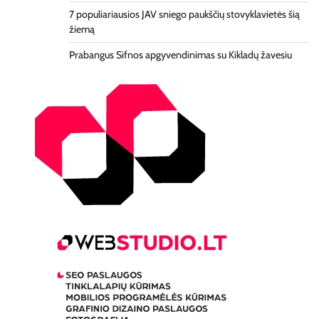
7 populiariausios JAV sniego paukščių stovyklavietės šią
žiemą
Prabangus Sifnos apgyvendinimas su Kikladų žavesiu