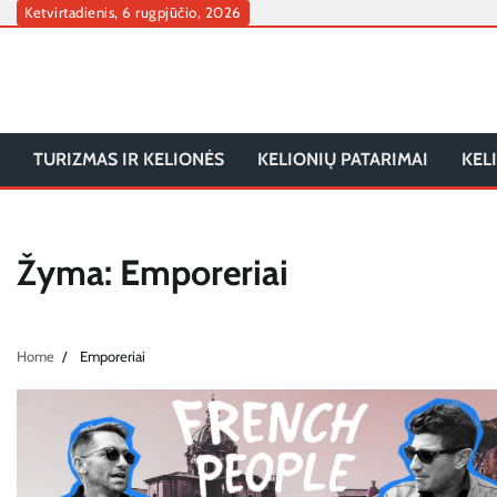
Skip
Ketvirtadienis, 6 rugpjūčio, 2026
to
content
TURIZMAS IR KELIONĖS
KELIONIŲ PATARIMAI
KEL
Žyma:
Emporeriai
Home
Emporeriai