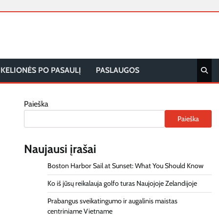
KELIONĖS PO PASAULĮ
PASLAUGOS
Paieška
Paieška
Naujausi įrašai
Boston Harbor Sail at Sunset: What You Should Know
Ko iš jūsų reikalauja golfo turas Naujojoje Zelandijoje
Prabangus sveikatingumo ir augalinis maistas
centriniame Vietname