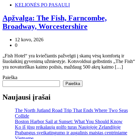
KELIONĖS PO PASAULĮ
Apžvalga: The Fish, Farncombe,
Broadway, Worcestershire
12 kovo, 2026
0
„Fish Hotel“ yra kviečiantis pažvelgti į skanų vėsų komfortą ir
šiuolaikinį gyvenimą užmiestyje. Kotsvoldsui gelbstintis „The Fish“
yra novatoriškas kaimo poilsis, maždaug 500 akrų kaimo […]
Paieška
Paieška
Naujausi įrašai
The North Jutland Road Trip That Ends Where Two Seas
Collide
Boston Harbor Sail at Sunset: What You Should Know
Ko iš jūsų reikalauja golfo turas Naujojoje Zelandijoje
Prabangus sveikatingumo ir augalinis maistas centriniame
Vietname