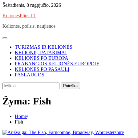
Skip
Šeštadienis, 8 rugpjūčio, 2026
to
KelionesPlius.LT
content
Kelionės, poilsis, naujienos
TURIZMAS IR KELIONĖS
KELIONIŲ PATARIMAI
KELIONĖS PO EUROPA
PRABANGIOS KELIONĖS EUROPOJE
KELIONĖS PO PASAULĮ
PASLAUGOS
Ieškoti:
Žyma:
Fish
Home
Fish