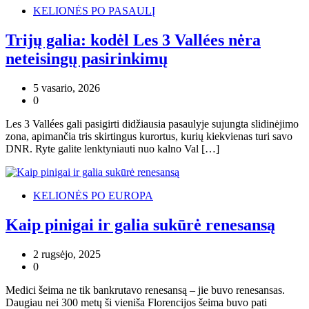
KELIONĖS PO PASAULĮ
Trijų galia: kodėl Les 3 Vallées nėra
neteisingų pasirinkimų
5 vasario, 2026
0
Les 3 Vallées gali pasigirti didžiausia pasaulyje sujungta slidinėjimo
zona, apimančia tris skirtingus kurortus, kurių kiekvienas turi savo
DNR. Ryte galite lenktyniauti nuo kalno Val […]
KELIONĖS PO EUROPA
Kaip pinigai ir galia sukūrė renesansą
2 rugsėjo, 2025
0
Medici šeima ne tik bankrutavo renesansą – jie buvo renesansas.
Daugiau nei 300 metų ši vieniša Florencijos šeima buvo pati