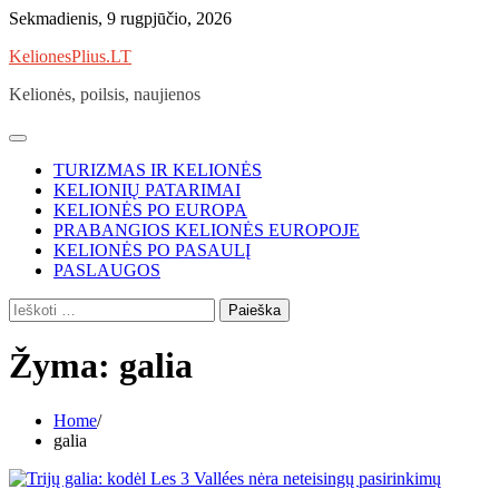
Skip
Sekmadienis, 9 rugpjūčio, 2026
to
KelionesPlius.LT
content
Kelionės, poilsis, naujienos
TURIZMAS IR KELIONĖS
KELIONIŲ PATARIMAI
KELIONĖS PO EUROPA
PRABANGIOS KELIONĖS EUROPOJE
KELIONĖS PO PASAULĮ
PASLAUGOS
Ieškoti:
Žyma:
galia
Home
galia