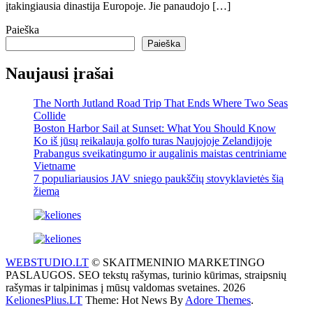
įtakingiausia dinastija Europoje. Jie panaudojo […]
Paieška
Paieška
Naujausi įrašai
The North Jutland Road Trip That Ends Where Two Seas
Collide
Boston Harbor Sail at Sunset: What You Should Know
Ko iš jūsų reikalauja golfo turas Naujojoje Zelandijoje
Prabangus sveikatingumo ir augalinis maistas centriniame
Vietname
7 populiariausios JAV sniego paukščių stovyklavietės šią
žiemą
WEBSTUDIO.LT
© SKAITMENINIO MARKETINGO
PASLAUGOS. SEO tekstų rašymas, turinio kūrimas, straipsnių
rašymas ir talpinimas į mūsų valdomas svetaines. 2026
KelionesPlius.LT
Theme: Hot News By
Adore Themes
.