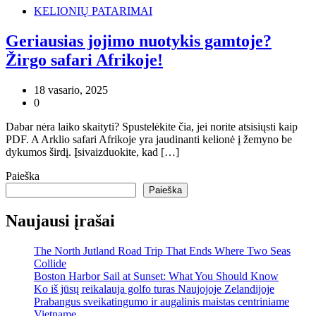
KELIONIŲ PATARIMAI
Geriausias jojimo nuotykis gamtoje?
Žirgo safari Afrikoje!
18 vasario, 2025
0
Dabar nėra laiko skaityti? Spustelėkite čia, jei norite atsisiųsti kaip
PDF. A Arklio safari Afrikoje yra jaudinanti kelionė į žemyno be
dykumos širdį. Įsivaizduokite, kad […]
Paieška
Paieška
Naujausi įrašai
The North Jutland Road Trip That Ends Where Two Seas
Collide
Boston Harbor Sail at Sunset: What You Should Know
Ko iš jūsų reikalauja golfo turas Naujojoje Zelandijoje
Prabangus sveikatingumo ir augalinis maistas centriniame
Vietname