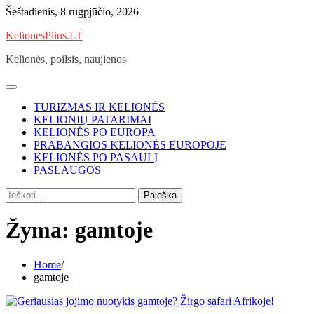
Skip
Šeštadienis, 8 rugpjūčio, 2026
to
KelionesPlius.LT
content
Kelionės, poilsis, naujienos
TURIZMAS IR KELIONĖS
KELIONIŲ PATARIMAI
KELIONĖS PO EUROPA
PRABANGIOS KELIONĖS EUROPOJE
KELIONĖS PO PASAULĮ
PASLAUGOS
Ieškoti:
Žyma:
gamtoje
Home
gamtoje