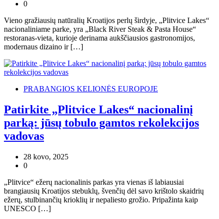
0
Vieno gražiausių natūralių Kroatijos perlų širdyje, „Plitvice Lakes“
nacionaliniame parke, yra „Black River Steak & Pasta House“
restoranas-vieta, kurioje derinama aukščiausios gastronomijos,
modernaus dizaino ir […]
PRABANGIOS KELIONĖS EUROPOJE
Patirkite „Plitvice Lakes“ nacionalinį
parką: jūsų tobulo gamtos rekolekcijos
vadovas
28 kovo, 2025
0
„Plitvice“ ežerų nacionalinis parkas yra vienas iš labiausiai
brangiausių Kroatijos stebuklų, švenčių dėl savo krištolo skaidrių
ežerų, stulbinančių krioklių ir nepaliesto grožio. Pripažinta kaip
UNESCO […]