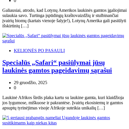
0
Galiausiai, atrodo, kad Lotynų Amerikos laukinės gamtos įgaliojimai
sulaukia savo. Turtinga įspūdingų kraštovaizdžių ir stulbinančiai
įvairių biomų (kartais vienoje šalyje!), Lotynų Amerika gali pasiūlyti
išskirtinių […]
KELIONĖS PO PASAULĮ
Specialūs „Safari“ pasiūlymai jūsų
laukinės gamtos pageidavimų sąrašui
29 gruodžio, 2025
0
Laukinė Afrikos širdis plaka kartu su laukine gamta, kuri klaidžioja
jos lygumose, miškuose ir pakrantėse. Įvairių ekosistemų ir gamtos
apsuptų tyrinėjimas visoje Afrikoje suteikia unikalių […]