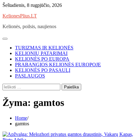
Skip
Šeštadienis, 8 rugpjūčio, 2026
to
KelionesPlius.LT
content
Kelionės, poilsis, naujienos
TURIZMAS IR KELIONĖS
KELIONIŲ PATARIMAI
KELIONĖS PO EUROPA
PRABANGIOS KELIONĖS EUROPOJE
KELIONĖS PO PASAULĮ
PASLAUGOS
Ieškoti:
Žyma:
gamtos
Home
gamtos