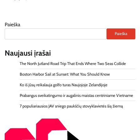
Paieška
Paieška
Naujausi įrašai
The North Jutland Road Trip That Ends Where Two Seas Collide
Boston Harbor Sail at Sunset: What You Should Know
Ko iš jūsų reikalauja golfo turas Naujojoje Zelandijoje
Prabangus sveikatingumo ir augalinis maistas centriniame Vietname
7 populiariausios JAV sniego paukščių stovyklavietės šią žiemą