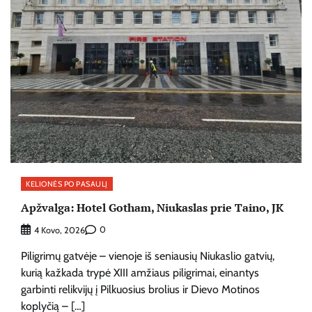
KELIONĖS PO PASAULĮ
Apžvalga: Hotel Gotham, Niukaslas prie Taino, JK
0
4 Kovo, 2026
Piligrimų gatvėje – vienoje iš seniausių Niukaslio gatvių,
kurią kažkada trypė XIII amžiaus piligrimai, einantys
garbinti relikvijų į Pilkuosius brolius ir Dievo Motinos
koplyčią – […]