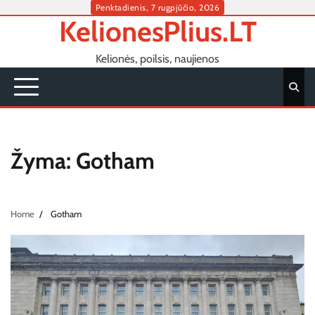
Skip
Penktadienis, 7 rugpjūčio, 2026
KelionesPlius.LT
to
content
Kelionės, poilsis, naujienos
Žyma:
Gotham
Home
Gotham