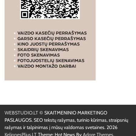
WEBSTUDIO.LT
© SKAITMENINIO MARKETINGO
PASLAUGOS. SEO tekstų rašymas, turinio kūrimas, straipsnių
rašymas ir talpinimas į mūsų valdomas svetaines. 2026
KelionesPlius.LT
Theme: Hot News By
Adore Themes
.