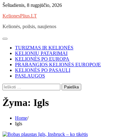
Skip
Šeštadienis, 8 rugpjūčio, 2026
to
KelionesPlius.LT
content
Kelionės, poilsis, naujienos
TURIZMAS IR KELIONĖS
KELIONIŲ PATARIMAI
KELIONĖS PO EUROPA
PRABANGIOS KELIONĖS EUROPOJE
KELIONĖS PO PASAULĮ
PASLAUGOS
Ieškoti:
Žyma:
Igls
Home
Igls