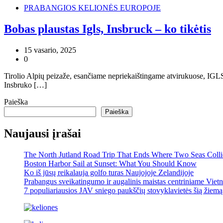
PRABANGIOS KELIONĖS EUROPOJE
Bobas plaustas Igls, Insbruck – ko tikėtis
15 vasario, 2025
0
Tirolio Alpių peizaže, esančiame nepriekaištingame atvirukuose, IGL
Insbruko […]
Paieška
Paieška
Naujausi įrašai
The North Jutland Road Trip That Ends Where Two Seas Coll
Boston Harbor Sail at Sunset: What You Should Know
Ko iš jūsų reikalauja golfo turas Naujojoje Zelandijoje
Prabangus sveikatingumo ir augalinis maistas centriniame Viet
7 populiariausios JAV sniego paukščių stovyklavietės šią žiemą