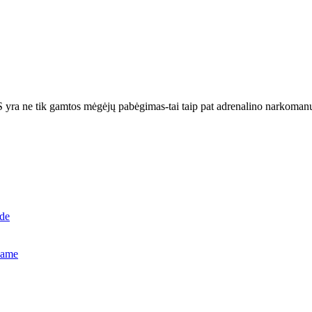
S yra ne tik gamtos mėgėjų pabėgimas-tai taip pat adrenalino narkomanų
ide
name