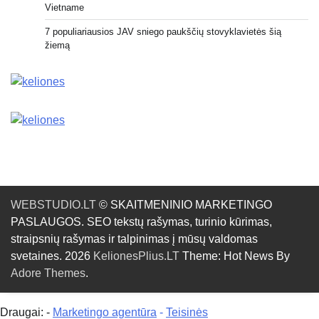
Vietname
7 populiariausios JAV sniego paukščių stovyklavietės šią
žiemą
WEBSTUDIO.LT
© SKAITMENINIO MARKETINGO
PASLAUGOS. SEO tekstų rašymas, turinio kūrimas,
straipsnių rašymas ir talpinimas į mūsų valdomas
svetaines. 2026
KelionesPlius.LT
Theme: Hot News By
Adore Themes
.
Draugai: -
Marketingo agentūra
-
Teisinės