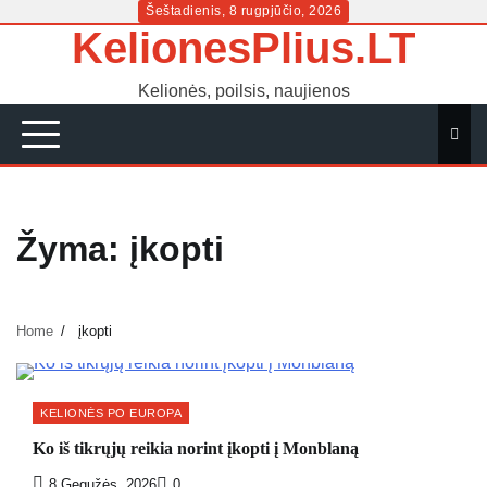
Skip
Šeštadienis, 8 rugpjūčio, 2026
KelionesPlius.LT
to
content
Kelionės, poilsis, naujienos
Žyma:
įkopti
Home
įkopti
KELIONĖS PO EUROPA
Ko iš tikrųjų reikia norint įkopti į Monblaną
8 Gegužės, 2026
0