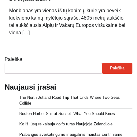
Monblanas yra vienas iš tų kopimų, kurie yra beveik
kiekvieno kalnų mylėtojo sąraše. 4805 metrų aukščio
tai aukščiausia Alpių ir Vakarų Europos viršukalnė bei
viena […]
Paieška
Paieška
Naujausi įrašai
The North Jutland Road Trip That Ends Where Two Seas
Collide
Boston Harbor Sail at Sunset: What You Should Know
Ko iš jūsų reikalauja golfo turas Naujojoje Zelandijoje
Prabangus sveikatingumo ir augalinis maistas centriniame