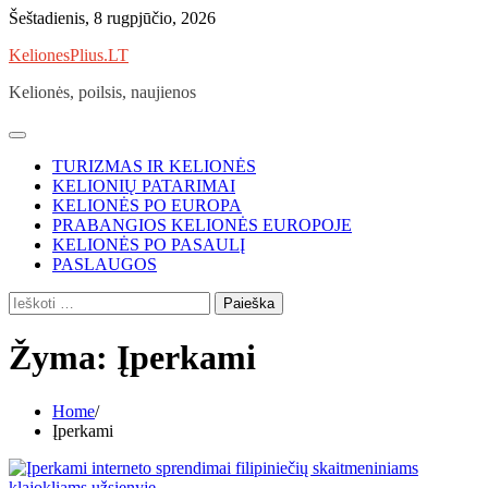
Skip
Šeštadienis, 8 rugpjūčio, 2026
to
KelionesPlius.LT
content
Kelionės, poilsis, naujienos
TURIZMAS IR KELIONĖS
KELIONIŲ PATARIMAI
KELIONĖS PO EUROPA
PRABANGIOS KELIONĖS EUROPOJE
KELIONĖS PO PASAULĮ
PASLAUGOS
Ieškoti:
Žyma:
Įperkami
Home
Įperkami