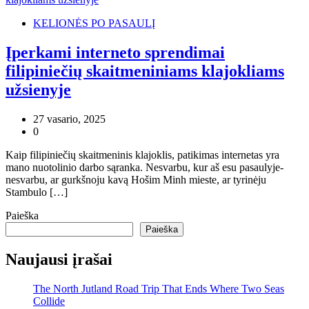
KELIONĖS PO PASAULĮ
Įperkami interneto sprendimai
filipiniečių skaitmeniniams klajokliams
užsienyje
27 vasario, 2025
0
Kaip filipiniečių skaitmeninis klajoklis, patikimas internetas yra
mano nuotolinio darbo sąranka. Nesvarbu, kur aš esu pasaulyje-
nesvarbu, ar gurkšnoju kavą Hošim Minh mieste, ar tyrinėju
Stambulo […]
Paieška
Paieška
Naujausi įrašai
The North Jutland Road Trip That Ends Where Two Seas
Collide