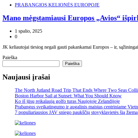
PRABANGIOS KELIONĖS EUROPOJE
Mano mėgstamiausi Europos „Avios“ išpirk
1 spalio, 2025
0
JK keliautojai tiesiog negali gauti pakankamai Europos – ir, sąžiningai
Paieška
Paieška
Naujausi įrašai
The North Jutland Road Trip That Ends Where Two Seas Coll
Boston Harbor Sail at Sunset: What You Should Know
Ko iš jūsų reikalauja golfo turas Naujojoje Zelandijoje
Prabangus sveikatingumo ir augalinis maistas centriniame Viet
7 populiariausios JAV sniego paukščių stovyklavietės šią žiemą