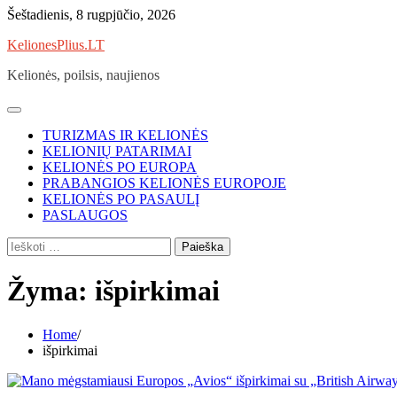
Skip
Šeštadienis, 8 rugpjūčio, 2026
to
KelionesPlius.LT
content
Kelionės, poilsis, naujienos
TURIZMAS IR KELIONĖS
KELIONIŲ PATARIMAI
KELIONĖS PO EUROPA
PRABANGIOS KELIONĖS EUROPOJE
KELIONĖS PO PASAULĮ
PASLAUGOS
Ieškoti:
Žyma:
išpirkimai
Home
išpirkimai