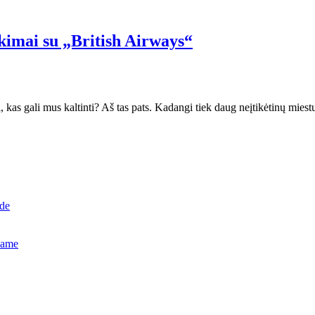
imai su „British Airways“
, kas gali mus kaltinti? Aš tas pats. Kadangi tiek daug neįtikėtinų miest
ide
name