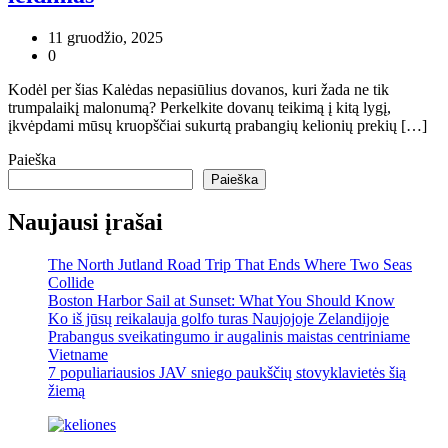
11 gruodžio, 2025
0
Kodėl per šias Kalėdas nepasiūlius dovanos, kuri žada ne tik
trumpalaikį malonumą? Perkelkite dovanų teikimą į kitą lygį,
įkvėpdami mūsų kruopščiai sukurtą prabangių kelionių prekių […]
Paieška
Paieška
Naujausi įrašai
The North Jutland Road Trip That Ends Where Two Seas
Collide
Boston Harbor Sail at Sunset: What You Should Know
Ko iš jūsų reikalauja golfo turas Naujojoje Zelandijoje
Prabangus sveikatingumo ir augalinis maistas centriniame
Vietname
7 populiariausios JAV sniego paukščių stovyklavietės šią
žiemą