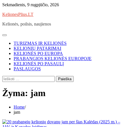
Skip
Sekmadienis, 9 rugpjūčio, 2026
to
KelionesPlius.LT
content
Kelionės, poilsis, naujienos
TURIZMAS IR KELIONĖS
KELIONIŲ PATARIMAI
KELIONĖS PO EUROPA
PRABANGIOS KELIONĖS EUROPOJE
KELIONĖS PO PASAULĮ
PASLAUGOS
Ieškoti:
Žyma:
jam
Home
jam