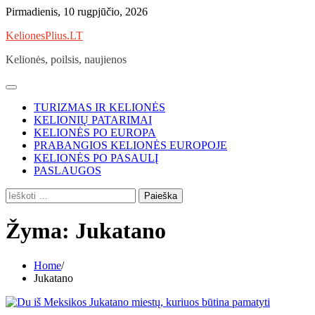
Skip
Pirmadienis, 10 rugpjūčio, 2026
to
KelionesPlius.LT
content
Kelionės, poilsis, naujienos
TURIZMAS IR KELIONĖS
KELIONIŲ PATARIMAI
KELIONĖS PO EUROPA
PRABANGIOS KELIONĖS EUROPOJE
KELIONĖS PO PASAULĮ
PASLAUGOS
Ieškoti:
Žyma:
Jukatano
Home
Jukatano