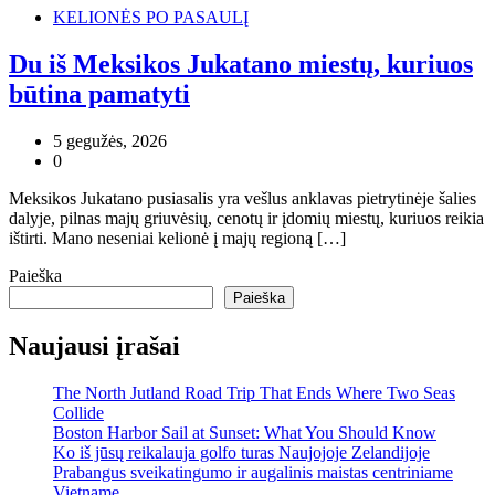
KELIONĖS PO PASAULĮ
Du iš Meksikos Jukatano miestų, kuriuos
būtina pamatyti
5 gegužės, 2026
0
Meksikos Jukatano pusiasalis yra vešlus anklavas pietrytinėje šalies
dalyje, pilnas majų griuvėsių, cenotų ir įdomių miestų, kuriuos reikia
ištirti. Mano neseniai kelionė į majų regioną […]
Paieška
Paieška
Naujausi įrašai
The North Jutland Road Trip That Ends Where Two Seas
Collide
Boston Harbor Sail at Sunset: What You Should Know
Ko iš jūsų reikalauja golfo turas Naujojoje Zelandijoje
Prabangus sveikatingumo ir augalinis maistas centriniame
Vietname