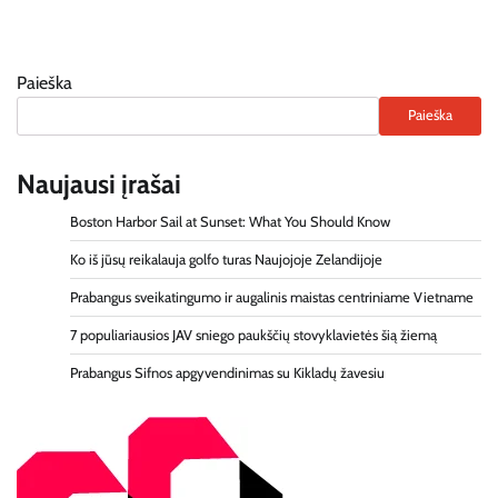
Paieška
Paieška
Naujausi įrašai
Boston Harbor Sail at Sunset: What You Should Know
Ko iš jūsų reikalauja golfo turas Naujojoje Zelandijoje
Prabangus sveikatingumo ir augalinis maistas centriniame Vietname
7 populiariausios JAV sniego paukščių stovyklavietės šią žiemą
Prabangus Sifnos apgyvendinimas su Kikladų žavesiu