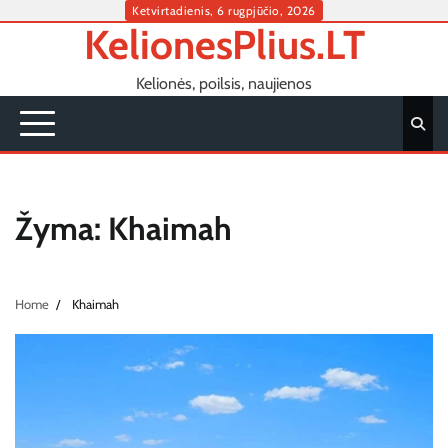
Skip
Ketvirtadienis, 6 rugpjūčio, 2026
KelionesPlius.LT
to
content
Kelionės, poilsis, naujienos
Žyma:
Khaimah
Home
Khaimah