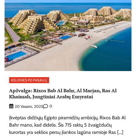
KELIONĖS PO PASAULĮ
Apžvalga: Rixos Bab Al Bahr, Al Marjan, Ras Al
Khaimah, Jungtiniai Arabų Emyratai
0
20 Vasario, 2025
Įkvėptas didžiųjų Egipto piramidžių ambicijų, Rixos Bab Al
Bahr mano, kad didelis. Šis 715 raktų 5 žvaigždučių
kurortas yra seklios persų įlankos lagūna ramioje Ras […]