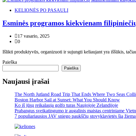
KELIONĖS PO PASAULĮ
Esminės programos kiekvienam filipiniečių 
17 vasario, 2025
0
Išlikti produktyvūs, organizuoti ir sujungti keliaujant yra iššūkis, tači
Paieška
Paieška
Naujausi įrašai
The North Jutland Road Trip That Ends Where Two Seas Coll
Boston Harbor Sail at Sunset: What You Should Know
Ko iš jūsų reikalauja golfo turas Naujojoje Zelandijoje
Prabangus sveikatingumo ir augalinis maistas centriniame Viet
7 populiariausios JAV sniego paukščių stovyklavietės šią žiemą