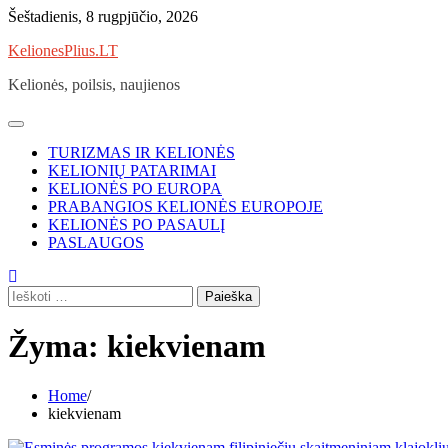
Skip
Šeštadienis, 8 rugpjūčio, 2026
to
KelionesPlius.LT
content
Kelionės, poilsis, naujienos
TURIZMAS IR KELIONĖS
KELIONIŲ PATARIMAI
KELIONĖS PO EUROPA
PRABANGIOS KELIONĖS EUROPOJE
KELIONĖS PO PASAULĮ
PASLAUGOS
Ieškoti:
Žyma:
kiekvienam
Home
kiekvienam