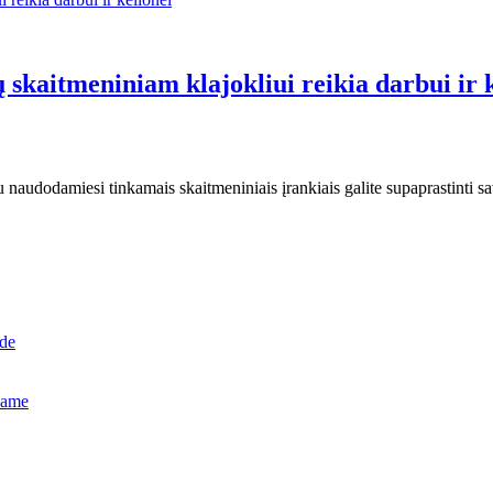
skaitmeniniam klajokliui reikia darbui ir k
au naudodamiesi tinkamais skaitmeniniais įrankiais galite supaprastinti sa
ide
name