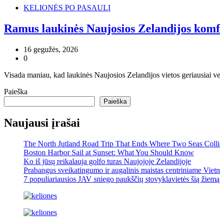
KELIONĖS PO PASAULĮ
Ramus laukinės Naujosios Zelandijos komf
16 gegužės, 2026
0
Visada maniau, kad laukinės Naujosios Zelandijos vietos geriausiai vei
Paieška
Paieška
Naujausi įrašai
The North Jutland Road Trip That Ends Where Two Seas Coll
Boston Harbor Sail at Sunset: What You Should Know
Ko iš jūsų reikalauja golfo turas Naujojoje Zelandijoje
Prabangus sveikatingumo ir augalinis maistas centriniame Viet
7 populiariausios JAV sniego paukščių stovyklavietės šią žiemą