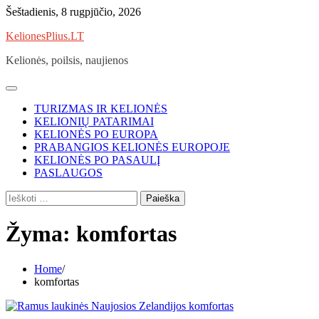
Skip
Šeštadienis, 8 rugpjūčio, 2026
to
KelionesPlius.LT
content
Kelionės, poilsis, naujienos
TURIZMAS IR KELIONĖS
KELIONIŲ PATARIMAI
KELIONĖS PO EUROPA
PRABANGIOS KELIONĖS EUROPOJE
KELIONĖS PO PASAULĮ
PASLAUGOS
Ieškoti:
Žyma:
komfortas
Home
komfortas