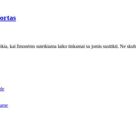
ortas
kia, kai žmonėms suteikiama laiko tinkamai su jomis susitikti. Ne skubot
ide
name