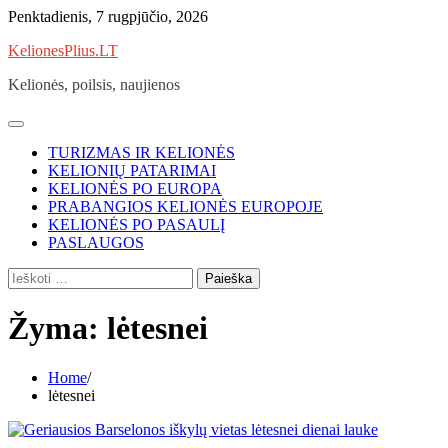
Skip
Penktadienis, 7 rugpjūčio, 2026
to
KelionesPlius.LT
content
Kelionės, poilsis, naujienos
TURIZMAS IR KELIONĖS
KELIONIŲ PATARIMAI
KELIONĖS PO EUROPA
PRABANGIOS KELIONĖS EUROPOJE
KELIONĖS PO PASAULĮ
PASLAUGOS
Ieškoti:
Žyma:
lėtesnei
Home
lėtesnei