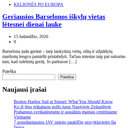
KELIONĖS PO EUROPA
Geriausios Barselonos iškylų ​​​​vietas
lėtesnei dienai lauke
15 balandžio, 2026
0
Barselona juda greitai – tarp lankytinų vietų, eilių ir užpildytų
maršrutų lengva pamiršti pristabdyti. Tačiau miestas taip pat sukurtas
tam, kad sulėtintų greitį. Jo parkuose […]
Paieška
Paieška
Naujausi įrašai
Boston Harbor Sail at Sunset: What You Should Know
Ko iš jūsų reikalauja golfo turas Naujojoje Zelandijoje
Prabangus sveikatingumo ir augalinis maistas centriniame
Vietname
7 populiariausios JAV sniego paukščių stovyklavietės šią
žiemą