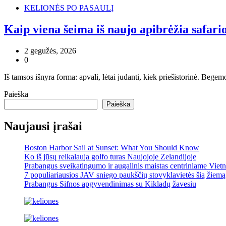
KELIONĖS PO PASAULĮ
Kaip viena šeima iš naujo apibrėžia safario
2 gegužės, 2026
0
Iš tamsos išnyra forma: apvali, lėtai judanti, kiek priešistorinė. Bege
Paieška
Paieška
Naujausi įrašai
Boston Harbor Sail at Sunset: What You Should Know
Ko iš jūsų reikalauja golfo turas Naujojoje Zelandijoje
Prabangus sveikatingumo ir augalinis maistas centriniame Viet
7 populiariausios JAV sniego paukščių stovyklavietės šią žiemą
Prabangus Sifnos apgyvendinimas su Kikladų žavesiu