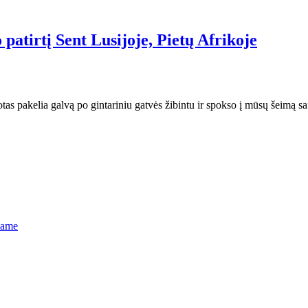
 patirtį Sent Lusijoje, Pietų Afrikoje
motas pakelia galvą po gintariniu gatvės žibintu ir spokso į mūsų šeimą s
name