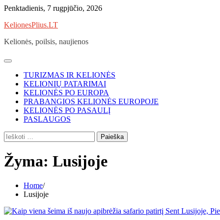
Skip
Penktadienis, 7 rugpjūčio, 2026
to
KelionesPlius.LT
content
Kelionės, poilsis, naujienos
TURIZMAS IR KELIONĖS
KELIONIŲ PATARIMAI
KELIONĖS PO EUROPA
PRABANGIOS KELIONĖS EUROPOJE
KELIONĖS PO PASAULĮ
PASLAUGOS
Ieškoti:
Žyma:
Lusijoje
Home
Lusijoje