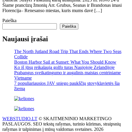
Šiame prancūzų žmonių Arr. Grubus, Seanas ir Brandonas imasi
Florencija– Renesanso miestas, kuris mums davė […]
Paieška
Paieška
Naujausi įrašai
The North Jutland Road Trip That Ends Where Two Seas
Collide
Boston Harbor Sail at Sunset: What You Should Know
Ko iš jūsų reikalauja golfo turas Naujojoje Zelandijoje
Prabangus sveikatingumo ir augalinis maistas centriniame
Vietname
7 populiariausios JAV sniego paukščių stovyklavietės šią
žiemą
WEBSTUDIO.LT
© SKAITMENINIO MARKETINGO
PASLAUGOS. SEO tekstų rašymas, turinio kūrimas, straipsnių
rašymas ir talpinimas į mūsų valdomas svetaines. 2026