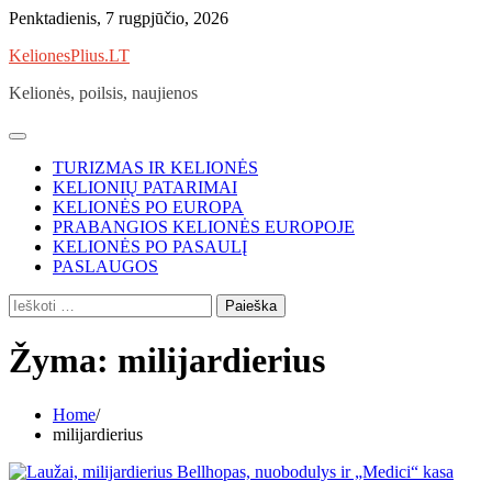
Skip
Penktadienis, 7 rugpjūčio, 2026
to
KelionesPlius.LT
content
Kelionės, poilsis, naujienos
TURIZMAS IR KELIONĖS
KELIONIŲ PATARIMAI
KELIONĖS PO EUROPA
PRABANGIOS KELIONĖS EUROPOJE
KELIONĖS PO PASAULĮ
PASLAUGOS
Ieškoti:
Žyma:
milijardierius
Home
milijardierius