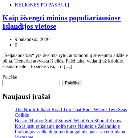
KELIONĖS PO PASAULĮ
Kaip išvengti minios populiariausiose
Islandijos vietose
9 balandžio, 2026
0
„Seljalandsfoss“ yra dešimta ryto, automobilių stovėjimo aikštelė
pilna. Treneriai atvyksta iš eilės. Palei taką, vedantį už krioklio,
susidarė eilė – to siekė visi, – o […]
Paieška
Paieška
Naujausi įrašai
The North Jutland Road Trip That Ends Where Two Seas
Collide
Boston Harbor Sail at Sunset: What You Should Know
Ko iš jūsų reikalauja golfo turas Naujojoje Zelandijoje
Prabangus sveikatingumo ir augalinis maistas centriniame
Vietname