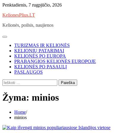
Skip
Penktadienis, 7 rugpjūčio, 2026
to
KelionesPlius.LT
content
Kelionės, poilsis, naujienos
TURIZMAS IR KELIONĖS
KELIONIŲ PATARIMAI
KELIONĖS PO EUROPA
PRABANGIOS KELIONĖS EUROPOJE
KELIONĖS PO PASAULĮ
PASLAUGOS
Ieškoti:
Žyma:
minios
Home
minios