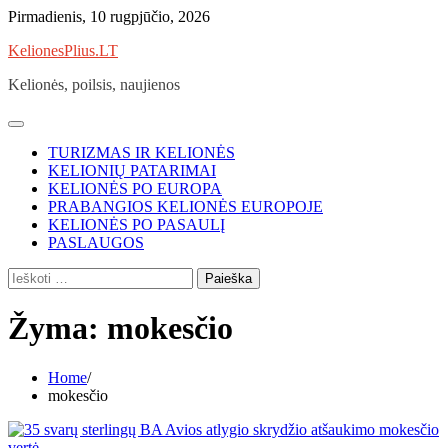
Skip
Pirmadienis, 10 rugpjūčio, 2026
to
KelionesPlius.LT
content
Kelionės, poilsis, naujienos
TURIZMAS IR KELIONĖS
KELIONIŲ PATARIMAI
KELIONĖS PO EUROPA
PRABANGIOS KELIONĖS EUROPOJE
KELIONĖS PO PASAULĮ
PASLAUGOS
Ieškoti:
Žyma:
mokesčio
Home
mokesčio