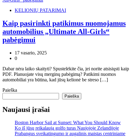
KELIONIŲ PATARIMAI
Kaip pasirinkti patikimus nuomojamus
automobilius „Ultimate All-Girls“
pabėgimui
17 vasario, 2025
0
Dabar nėra laiko skaityti? Spustelėkite čia, jei norite atsisiųsti kaip
PDF. Planuojate visų merginų pabėgimą? Patikimi nuomos
automobiliai yra būtina, kad jūsų kelionė be streso […]
Paieška
Paieška
Naujausi įrašai
Boston Harbor Sail at Sunset: What You Should Know
Ko iš jūsų reikalauja golfo turas Naujojoje Zelandijoje
Prabangus sveikatingumo ir augalinis maistas centriniame