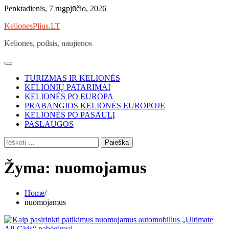
Skip
Penktadienis, 7 rugpjūčio, 2026
to
KelionesPlius.LT
content
Kelionės, poilsis, naujienos
TURIZMAS IR KELIONĖS
KELIONIŲ PATARIMAI
KELIONĖS PO EUROPA
PRABANGIOS KELIONĖS EUROPOJE
KELIONĖS PO PASAULĮ
PASLAUGOS
Ieškoti:
Žyma:
nuomojamus
Home
nuomojamus