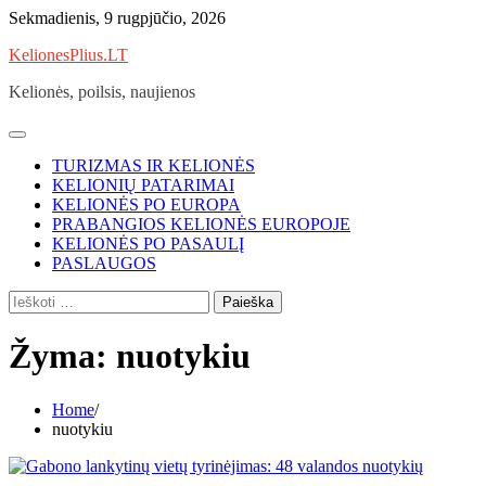
Skip
Sekmadienis, 9 rugpjūčio, 2026
to
KelionesPlius.LT
content
Kelionės, poilsis, naujienos
TURIZMAS IR KELIONĖS
KELIONIŲ PATARIMAI
KELIONĖS PO EUROPA
PRABANGIOS KELIONĖS EUROPOJE
KELIONĖS PO PASAULĮ
PASLAUGOS
Ieškoti:
Žyma:
nuotykiu
Home
nuotykiu