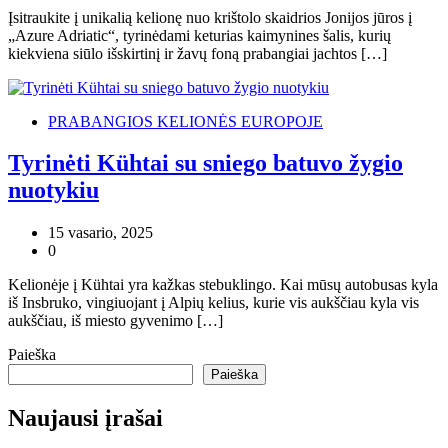
Įsitraukite į unikalią kelionę nuo krištolo skaidrios Jonijos jūros į
„Azure Adriatic“, tyrinėdami keturias kaimynines šalis, kurių
kiekviena siūlo išskirtinį ir žavų foną prabangiai jachtos […]
PRABANGIOS KELIONĖS EUROPOJE
Tyrinėti Kühtai su sniego batuvo žygio
nuotykiu
15 vasario, 2025
0
Kelionėje į Kühtai yra kažkas stebuklingo. Kai mūsų autobusas kyla
iš Insbruko, vingiuojant į Alpių kelius, kurie vis aukščiau kyla vis
aukščiau, iš miesto gyvenimo […]
Paieška
Paieška
Naujausi įrašai