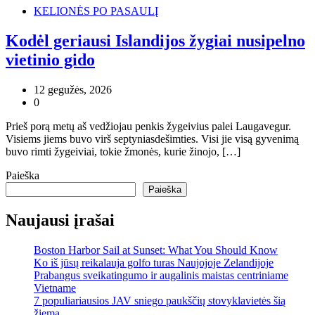
KELIONĖS PO PASAULĮ
Kodėl geriausi Islandijos žygiai nusipelno
vietinio gido
12 gegužės, 2026
0
Prieš porą metų aš vedžiojau penkis žygeivius palei Laugavegur.
Visiems jiems buvo virš septyniasdešimties. Visi jie visą gyvenimą
buvo rimti žygeiviai, tokie žmonės, kurie žinojo, […]
Paieška
Paieška
Naujausi įrašai
Boston Harbor Sail at Sunset: What You Should Know
Ko iš jūsų reikalauja golfo turas Naujojoje Zelandijoje
Prabangus sveikatingumo ir augalinis maistas centriniame
Vietname
7 populiariausios JAV sniego paukščių stovyklavietės šią
žiemą