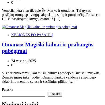
0
Venecija nėra vien tik apie Šv. Marko ir gondolas. Tai gyvas
paslėptų rūmų, spalvingų salų, slaptų sodų ir putojančių „Prosecco
Hills“ pasakojimų knyga, esanti už […]
KELIONĖS PO PASAULĮ
Omanas: Magiški kalnai ir prabangūs
pabėgimai
24 vasario, 2025
0
Vis dar buvo tamsu, kai mūsų lėktuvas pradėjo nusileisti į muskatą.
Žemiau mūsų inky juodieji Omano įlankos vandenys atspindėjo
sidabrinio mėnulio šviesą ir šešėlinius pjūklo […]
Paieška
Paieška
Naujausi įrašai