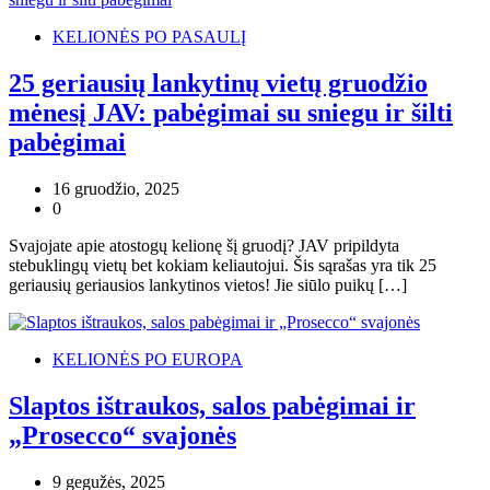
KELIONĖS PO PASAULĮ
25 geriausių lankytinų vietų gruodžio
mėnesį JAV: pabėgimai su sniegu ir šilti
pabėgimai
16 gruodžio, 2025
0
Svajojate apie atostogų kelionę šį gruodį? JAV pripildyta
stebuklingų vietų bet kokiam keliautojui. Šis sąrašas yra tik 25
geriausių geriausios lankytinos vietos! Jie siūlo puikų […]
KELIONĖS PO EUROPA
Slaptos ištraukos, salos pabėgimai ir
„Prosecco“ svajonės
9 gegužės, 2025