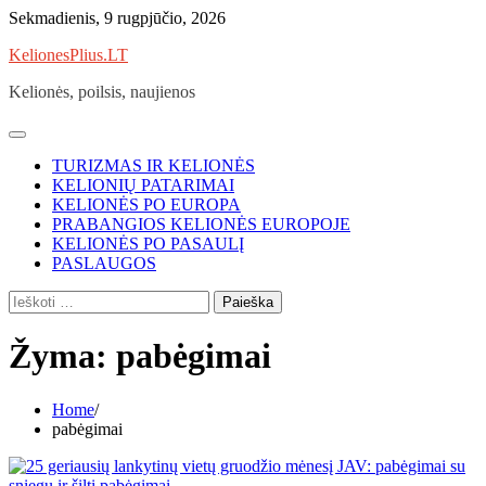
Skip
Sekmadienis, 9 rugpjūčio, 2026
to
KelionesPlius.LT
content
Kelionės, poilsis, naujienos
TURIZMAS IR KELIONĖS
KELIONIŲ PATARIMAI
KELIONĖS PO EUROPA
PRABANGIOS KELIONĖS EUROPOJE
KELIONĖS PO PASAULĮ
PASLAUGOS
Ieškoti:
Žyma:
pabėgimai
Home
pabėgimai