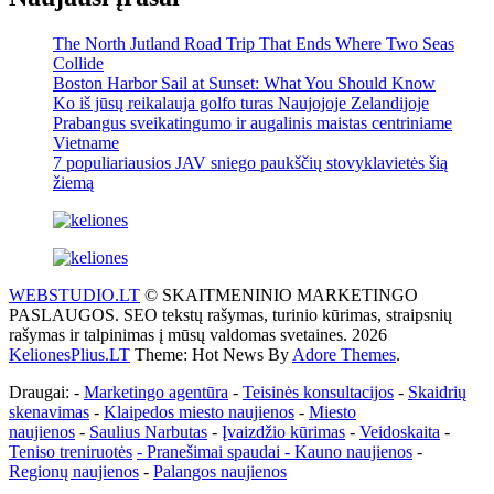
The North Jutland Road Trip That Ends Where Two Seas
Collide
Boston Harbor Sail at Sunset: What You Should Know
Ko iš jūsų reikalauja golfo turas Naujojoje Zelandijoje
Prabangus sveikatingumo ir augalinis maistas centriniame
Vietname
7 populiariausios JAV sniego paukščių stovyklavietės šią
žiemą
WEBSTUDIO.LT
© SKAITMENINIO MARKETINGO
PASLAUGOS. SEO tekstų rašymas, turinio kūrimas, straipsnių
rašymas ir talpinimas į mūsų valdomas svetaines. 2026
KelionesPlius.LT
Theme: Hot News By
Adore Themes
.
Draugai: -
Marketingo agentūra
-
Teisinės konsultacijos
-
Skaidrių
skenavimas
-
Klaipedos miesto naujienos
-
Miesto
naujienos
-
Saulius Narbutas
-
Įvaizdžio kūrimas
-
Veidoskaita
-
Teniso treniruotės
- Pranešimai spaudai -
Kauno naujienos
-
Regionų naujienos
-
Palangos naujienos