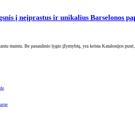
gsnis į neįprastus ir unikalius Barselonos p
skaniu maistu. Be pasaulinio lygio įžymybių, yra keista Katalonijos pusė,
ide
name