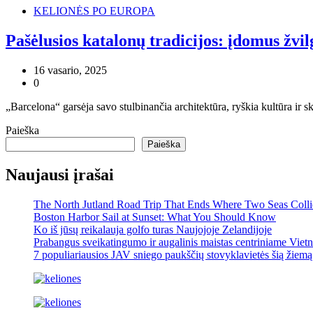
KELIONĖS PO EUROPA
Pašėlusios katalonų tradicijos: įdomus žvil
16 vasario, 2025
0
„Barcelona“ garsėja savo stulbinančia architektūra, ryškia kultūra ir 
Paieška
Paieška
Naujausi įrašai
The North Jutland Road Trip That Ends Where Two Seas Coll
Boston Harbor Sail at Sunset: What You Should Know
Ko iš jūsų reikalauja golfo turas Naujojoje Zelandijoje
Prabangus sveikatingumo ir augalinis maistas centriniame Viet
7 populiariausios JAV sniego paukščių stovyklavietės šią žiemą