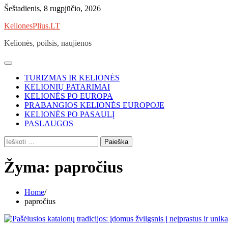
Skip
Šeštadienis, 8 rugpjūčio, 2026
to
KelionesPlius.LT
content
Kelionės, poilsis, naujienos
TURIZMAS IR KELIONĖS
KELIONIŲ PATARIMAI
KELIONĖS PO EUROPA
PRABANGIOS KELIONĖS EUROPOJE
KELIONĖS PO PASAULĮ
PASLAUGOS
Ieškoti:
Žyma:
papročius
Home
papročius