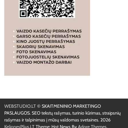
WEBSTUDIO.LT
© SKAITMENINIO MARKETINGO
PASLAUGOS. SEO tekstų rašymas, turinio kūrimas, straipsnių
rašymas ir talpinimas į mūsų valdomas svetaines. 2026
KelionesPlius.LT
Theme: Hot News By
Adore Themes
.