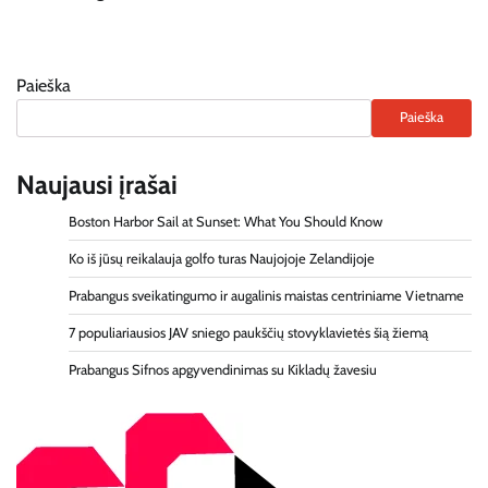
Paieška
Paieška
Naujausi įrašai
Boston Harbor Sail at Sunset: What You Should Know
Ko iš jūsų reikalauja golfo turas Naujojoje Zelandijoje
Prabangus sveikatingumo ir augalinis maistas centriniame Vietname
7 populiariausios JAV sniego paukščių stovyklavietės šią žiemą
Prabangus Sifnos apgyvendinimas su Kikladų žavesiu