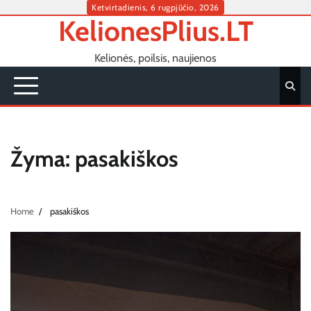
Skip
Ketvirtadienis, 6 rugpjūčio, 2026
KelionesPlius.LT
to
content
Kelionės, poilsis, naujienos
Žyma:
pasakiškos
Home
pasakiškos