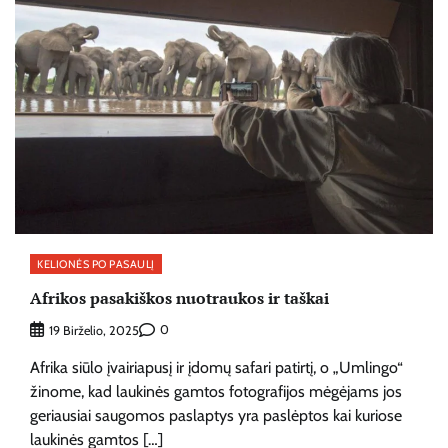
KELIONĖS PO PASAULĮ
Afrikos pasakiškos nuotraukos ir taškai
0
19 Birželio, 2025
Afrika siūlo įvairiapusį ir įdomų safari patirtį, o „Umlingo“
žinome, kad laukinės gamtos fotografijos mėgėjams jos
geriausiai saugomos paslaptys yra paslėptos kai kuriose
laukinės gamtos […]