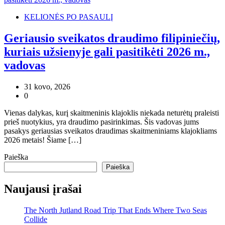
KELIONĖS PO PASAULĮ
Geriausio sveikatos draudimo filipiniečių,
kuriais užsienyje gali pasitikėti 2026 m.,
vadovas
31 kovo, 2026
0
Vienas dalykas, kurį skaitmeninis klajoklis niekada neturėtų praleisti
prieš nuotykius, yra draudimo pasirinkimas. Šis vadovas jums
pasakys geriausias sveikatos draudimas skaitmeniniams klajokliams
2026 metais! Šiame […]
Paieška
Paieška
Naujausi įrašai
The North Jutland Road Trip That Ends Where Two Seas
Collide