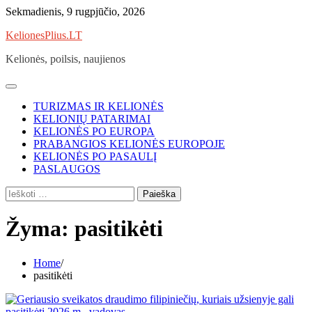
Skip
Sekmadienis, 9 rugpjūčio, 2026
to
KelionesPlius.LT
content
Kelionės, poilsis, naujienos
TURIZMAS IR KELIONĖS
KELIONIŲ PATARIMAI
KELIONĖS PO EUROPA
PRABANGIOS KELIONĖS EUROPOJE
KELIONĖS PO PASAULĮ
PASLAUGOS
Ieškoti:
Žyma:
pasitikėti
Home
pasitikėti