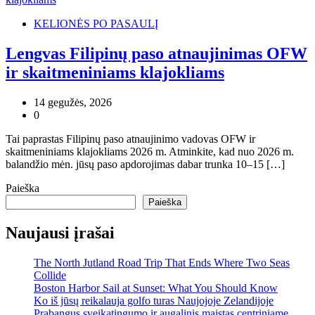
KELIONĖS PO PASAULĮ
Lengvas Filipinų paso atnaujinimas OFW
ir skaitmeniniams klajokliams
14 gegužės, 2026
0
Tai paprastas Filipinų paso atnaujinimo vadovas OFW ir
skaitmeniniams klajokliams 2026 m. Atminkite, kad nuo 2026 m.
balandžio mėn. jūsų paso apdorojimas dabar trunka 10–15 […]
Paieška
Paieška
Naujausi įrašai
The North Jutland Road Trip That Ends Where Two Seas
Collide
Boston Harbor Sail at Sunset: What You Should Know
Ko iš jūsų reikalauja golfo turas Naujojoje Zelandijoje
Prabangus sveikatingumo ir augalinis maistas centriniame