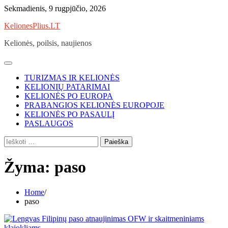
Skip
Sekmadienis, 9 rugpjūčio, 2026
to
KelionesPlius.LT
content
Kelionės, poilsis, naujienos
TURIZMAS IR KELIONĖS
KELIONIŲ PATARIMAI
KELIONĖS PO EUROPA
PRABANGIOS KELIONĖS EUROPOJE
KELIONĖS PO PASAULĮ
PASLAUGOS
Ieškoti:
Žyma:
paso
Home
paso