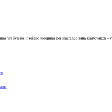
jausmas yra šviesos ir šešėlio judėjimas per smaragdo žalią kraštovaizdį –
ide
name