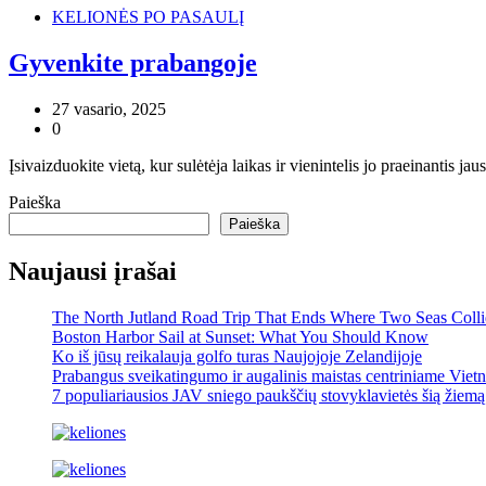
KELIONĖS PO PASAULĮ
Gyvenkite prabangoje
27 vasario, 2025
0
Įsivaizduokite vietą, kur sulėtėja laikas ir vienintelis jo praeinantis 
Paieška
Paieška
Naujausi įrašai
The North Jutland Road Trip That Ends Where Two Seas Coll
Boston Harbor Sail at Sunset: What You Should Know
Ko iš jūsų reikalauja golfo turas Naujojoje Zelandijoje
Prabangus sveikatingumo ir augalinis maistas centriniame Viet
7 populiariausios JAV sniego paukščių stovyklavietės šią žiemą