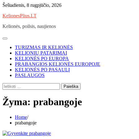
Skip
Šeštadienis, 8 rugpjūčio, 2026
to
KelionesPlius.LT
content
Kelionės, poilsis, naujienos
TURIZMAS IR KELIONĖS
KELIONIŲ PATARIMAI
KELIONĖS PO EUROPA
PRABANGIOS KELIONĖS EUROPOJE
KELIONĖS PO PASAULĮ
PASLAUGOS
Ieškoti:
Žyma:
prabangoje
Home
prabangoje