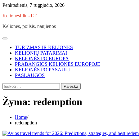
Skip
Penktadienis, 7 rugpjūčio, 2026
to
KelionesPlius.LT
content
Kelionės, poilsis, naujienos
TURIZMAS IR KELIONĖS
KELIONIŲ PATARIMAI
KELIONĖS PO EUROPA
PRABANGIOS KELIONĖS EUROPOJE
KELIONĖS PO PASAULĮ
PASLAUGOS
Ieškoti:
Žyma:
redemption
Home
redemption