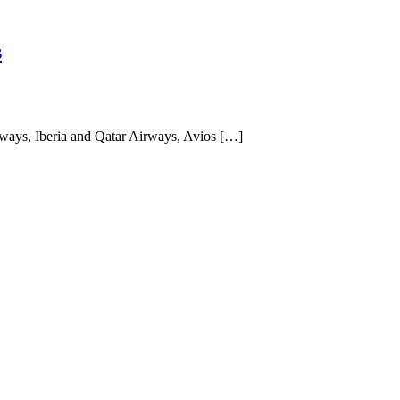
s
irways, Iberia and Qatar Airways, Avios […]