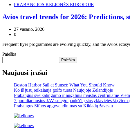
PRABANGIOS KELIONĖS EUROPOJE
Avios travel trends for 2026: Predictions, 
27 vasario, 2026
0
Frequent flyer programmes are evolving quickly, and the Avios ecosys
Paieška
Paieška
Naujausi įrašai
Boston Harbor Sail at Sunset: What You Should Know
Ko iš jūsų reikalauja golfo turas Naujojoje Zelandijoje
Prabangus sveikatingumo ir augalinis maistas centriniame Viet
7 populiariausios JAV sniego paukščių stovyklavietės šią žiemą
Prabangus Sifnos apgyvendinimas su Kikladų žavesiu