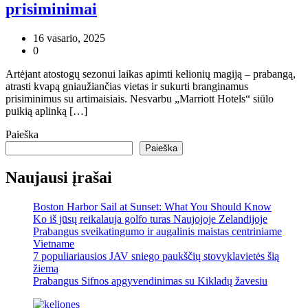
prisiminimai
16 vasario, 2025
0
Artėjant atostogų sezonui laikas apimti kelionių magiją – prabangą,
atrasti kvapą gniaužiančias vietas ir sukurti branginamus
prisiminimus su artimaisiais. Nesvarbu „Marriott Hotels“ siūlo
puikią aplinką […]
Paieška
Paieška
Naujausi įrašai
Boston Harbor Sail at Sunset: What You Should Know
Ko iš jūsų reikalauja golfo turas Naujojoje Zelandijoje
Prabangus sveikatingumo ir augalinis maistas centriniame
Vietname
7 populiariausios JAV sniego paukščių stovyklavietės šią
žiemą
Prabangus Sifnos apgyvendinimas su Kikladų žavesiu