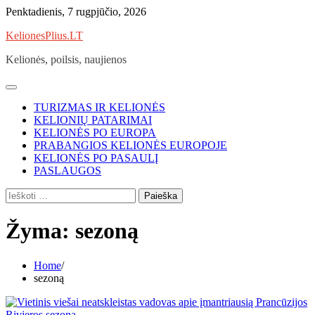
Skip
Penktadienis, 7 rugpjūčio, 2026
to
KelionesPlius.LT
content
Kelionės, poilsis, naujienos
TURIZMAS IR KELIONĖS
KELIONIŲ PATARIMAI
KELIONĖS PO EUROPA
PRABANGIOS KELIONĖS EUROPOJE
KELIONĖS PO PASAULĮ
PASLAUGOS
Ieškoti:
Žyma:
sezoną
Home
sezoną