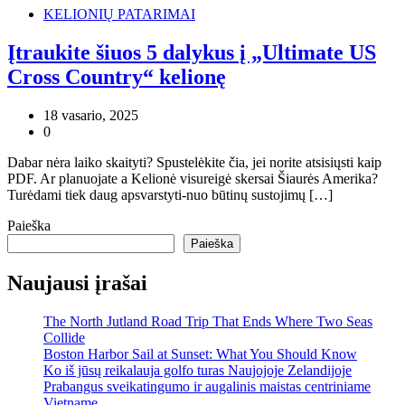
KELIONIŲ PATARIMAI
Įtraukite šiuos 5 dalykus į „Ultimate US
Cross Country“ kelionę
18 vasario, 2025
0
Dabar nėra laiko skaityti? Spustelėkite čia, jei norite atsisiųsti kaip
PDF. Ar planuojate a Kelionė visureigė skersai Šiaurės Amerika?
Turėdami tiek daug apsvarstyti-nuo būtinų sustojimų […]
Paieška
Paieška
Naujausi įrašai
The North Jutland Road Trip That Ends Where Two Seas
Collide
Boston Harbor Sail at Sunset: What You Should Know
Ko iš jūsų reikalauja golfo turas Naujojoje Zelandijoje
Prabangus sveikatingumo ir augalinis maistas centriniame
Vietname