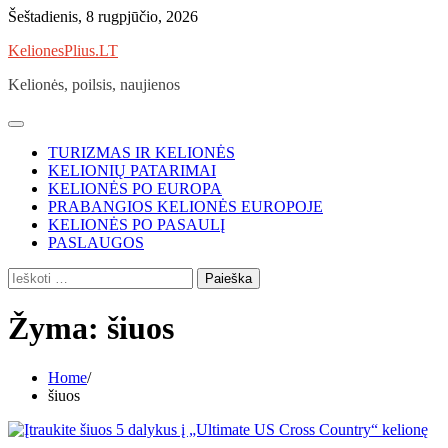
Skip
Šeštadienis, 8 rugpjūčio, 2026
to
KelionesPlius.LT
content
Kelionės, poilsis, naujienos
TURIZMAS IR KELIONĖS
KELIONIŲ PATARIMAI
KELIONĖS PO EUROPA
PRABANGIOS KELIONĖS EUROPOJE
KELIONĖS PO PASAULĮ
PASLAUGOS
Ieškoti:
Žyma:
šiuos
Home
šiuos