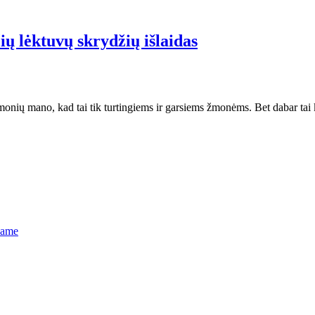
ų lėktuvų skrydžių išlaidas
monių mano, kad tai tik turtingiems ir garsiems žmonėms. Bet dabar tai
name