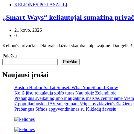
KELIONĖS PO PASAULĮ
„Smart Ways“ keliautojai sumažina privači
21 kovo, 2026
0
Kelionės privačiais lėktuvais dažnai skamba kaip svajonė. Daugelis ž
Paieška
Paieška
Naujausi įrašai
Boston Harbor Sail at Sunset: What You Should Know
Ko iš jūsų reikalauja golfo turas Naujojoje Zelandijoje
Prabangus sveikatingumo ir augalinis maistas centriniame Viet
7 populiariausios JAV sniego paukščių stovyklavietės šią žiemą
Prabangus Sifnos apgyvendinimas su Kikladų žavesiu