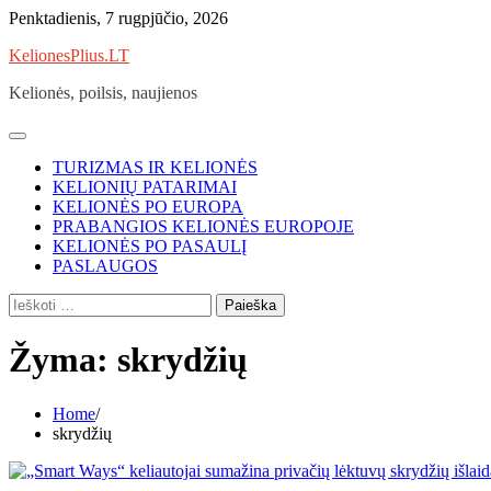
Skip
Penktadienis, 7 rugpjūčio, 2026
to
KelionesPlius.LT
content
Kelionės, poilsis, naujienos
TURIZMAS IR KELIONĖS
KELIONIŲ PATARIMAI
KELIONĖS PO EUROPA
PRABANGIOS KELIONĖS EUROPOJE
KELIONĖS PO PASAULĮ
PASLAUGOS
Ieškoti:
Žyma:
skrydžių
Home
skrydžių