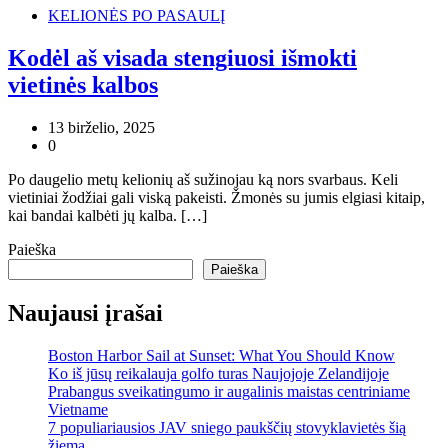
KELIONĖS PO PASAULĮ
Kodėl aš visada stengiuosi išmokti
vietinės kalbos
13 birželio, 2025
0
Po daugelio metų kelionių aš sužinojau ką nors svarbaus. Keli
vietiniai žodžiai gali viską pakeisti. Žmonės su jumis elgiasi kitaip,
kai bandai kalbėti jų kalba. […]
Paieška
Paieška
Naujausi įrašai
Boston Harbor Sail at Sunset: What You Should Know
Ko iš jūsų reikalauja golfo turas Naujojoje Zelandijoje
Prabangus sveikatingumo ir augalinis maistas centriniame
Vietname
7 populiariausios JAV sniego paukščių stovyklavietės šią
žiemą