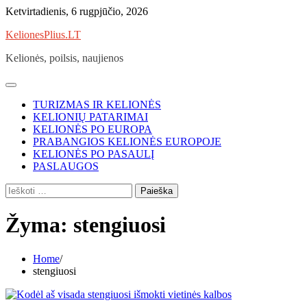
Skip
Ketvirtadienis, 6 rugpjūčio, 2026
to
KelionesPlius.LT
content
Kelionės, poilsis, naujienos
TURIZMAS IR KELIONĖS
KELIONIŲ PATARIMAI
KELIONĖS PO EUROPA
PRABANGIOS KELIONĖS EUROPOJE
KELIONĖS PO PASAULĮ
PASLAUGOS
Ieškoti:
Žyma:
stengiuosi
Home
stengiuosi