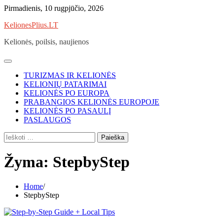
Skip
Pirmadienis, 10 rugpjūčio, 2026
to
KelionesPlius.LT
content
Kelionės, poilsis, naujienos
TURIZMAS IR KELIONĖS
KELIONIŲ PATARIMAI
KELIONĖS PO EUROPA
PRABANGIOS KELIONĖS EUROPOJE
KELIONĖS PO PASAULĮ
PASLAUGOS
Ieškoti:
Žyma:
StepbyStep
Home
StepbyStep