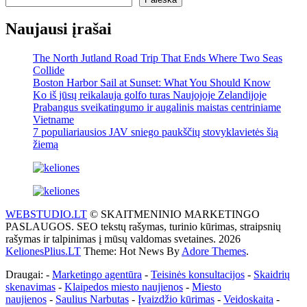
Naujausi įrašai
The North Jutland Road Trip That Ends Where Two Seas
Collide
Boston Harbor Sail at Sunset: What You Should Know
Ko iš jūsų reikalauja golfo turas Naujojoje Zelandijoje
Prabangus sveikatingumo ir augalinis maistas centriniame
Vietname
7 populiariausios JAV sniego paukščių stovyklavietės šią
žiemą
WEBSTUDIO.LT
© SKAITMENINIO MARKETINGO
PASLAUGOS. SEO tekstų rašymas, turinio kūrimas, straipsnių
rašymas ir talpinimas į mūsų valdomas svetaines. 2026
KelionesPlius.LT
Theme: Hot News By
Adore Themes
.
Draugai: -
Marketingo agentūra
-
Teisinės konsultacijos
-
Skaidrių
skenavimas
-
Klaipedos miesto naujienos
-
Miesto
naujienos
-
Saulius Narbutas
-
Įvaizdžio kūrimas
-
Veidoskaita
-