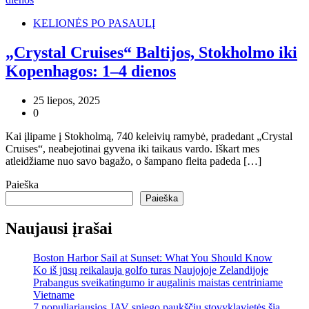
KELIONĖS PO PASAULĮ
„Crystal Cruises“ Baltijos, Stokholmo iki
Kopenhagos: 1–4 dienos
25 liepos, 2025
0
Kai įlipame į Stokholmą, 740 keleivių ramybė, pradedant „Crystal
Cruises“, neabejotinai gyvena iki taikaus vardo. Iškart mes
atleidžiame nuo savo bagažo, o šampano fleita padeda […]
Paieška
Paieška
Naujausi įrašai
Boston Harbor Sail at Sunset: What You Should Know
Ko iš jūsų reikalauja golfo turas Naujojoje Zelandijoje
Prabangus sveikatingumo ir augalinis maistas centriniame
Vietname
7 populiariausios JAV sniego paukščių stovyklavietės šią