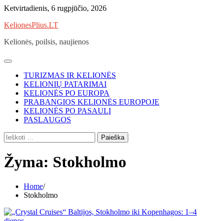
Skip
Ketvirtadienis, 6 rugpjūčio, 2026
to
KelionesPlius.LT
content
Kelionės, poilsis, naujienos
TURIZMAS IR KELIONĖS
KELIONIŲ PATARIMAI
KELIONĖS PO EUROPA
PRABANGIOS KELIONĖS EUROPOJE
KELIONĖS PO PASAULĮ
PASLAUGOS
Ieškoti:
Žyma:
Stokholmo
Home
Stokholmo