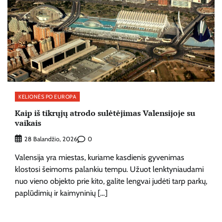
KELIONĖS PO EUROPA
Kaip iš tikrųjų atrodo sulėtėjimas Valensijoje su
vaikais
0
28 Balandžio, 2026
Valensija yra miestas, kuriame kasdienis gyvenimas
klostosi šeimoms palankiu tempu. Užuot lenktyniaudami
nuo vieno objekto prie kito, galite lengvai judėti tarp parkų,
paplūdimių ir kaimyninių […]