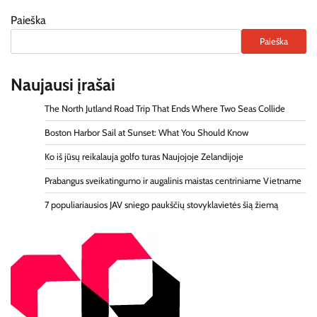
Paieška
Paieška
Naujausi įrašai
The North Jutland Road Trip That Ends Where Two Seas Collide
Boston Harbor Sail at Sunset: What You Should Know
Ko iš jūsų reikalauja golfo turas Naujojoje Zelandijoje
Prabangus sveikatingumo ir augalinis maistas centriniame Vietname
7 populiariausios JAV sniego paukščių stovyklavietės šią žiemą