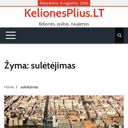
Skip
Šeštadienis, 8 rugpjūčio, 2026
KelionesPlius.LT
to
content
Kelionės, poilsis, naujienos
Žyma:
sulėtėjimas
Home
sulėtėjimas