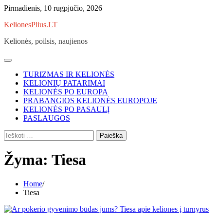
Skip
Pirmadienis, 10 rugpjūčio, 2026
to
KelionesPlius.LT
content
Kelionės, poilsis, naujienos
TURIZMAS IR KELIONĖS
KELIONIŲ PATARIMAI
KELIONĖS PO EUROPA
PRABANGIOS KELIONĖS EUROPOJE
KELIONĖS PO PASAULĮ
PASLAUGOS
Ieškoti:
Žyma:
Tiesa
Home
Tiesa