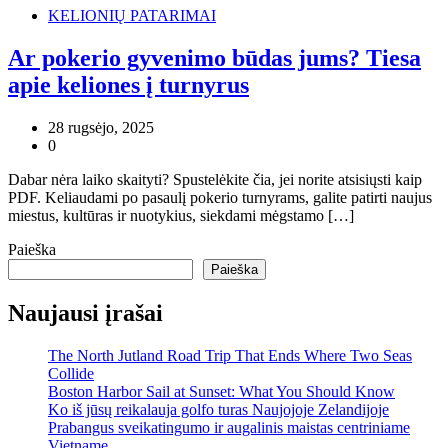
KELIONIŲ PATARIMAI
Ar pokerio gyvenimo būdas jums? Tiesa
apie keliones į turnyrus
28 rugsėjo, 2025
0
Dabar nėra laiko skaityti? Spustelėkite čia, jei norite atsisiųsti kaip
PDF. Keliaudami po pasaulį pokerio turnyrams, galite patirti naujus
miestus, kultūras ir nuotykius, siekdami mėgstamo […]
Paieška
Paieška
Naujausi įrašai
The North Jutland Road Trip That Ends Where Two Seas
Collide
Boston Harbor Sail at Sunset: What You Should Know
Ko iš jūsų reikalauja golfo turas Naujojoje Zelandijoje
Prabangus sveikatingumo ir augalinis maistas centriniame
Vietname