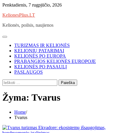
Skip
Penktadienis, 7 rugpjūčio, 2026
to
KelionesPlius.LT
content
Kelionės, poilsis, naujienos
TURIZMAS IR KELIONĖS
KELIONIŲ PATARIMAI
KELIONĖS PO EUROPA
PRABANGIOS KELIONĖS EUROPOJE
KELIONĖS PO PASAULĮ
PASLAUGOS
Ieškoti:
Žyma:
Tvarus
Home
Tvarus