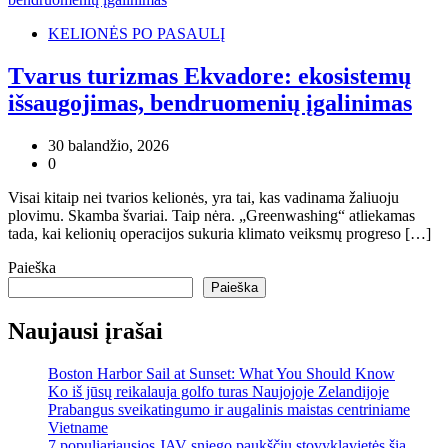
KELIONĖS PO PASAULĮ
Tvarus turizmas Ekvadore: ekosistemų
išsaugojimas, bendruomenių įgalinimas
30 balandžio, 2026
0
Visai kitaip nei tvarios kelionės, yra tai, kas vadinama žaliuoju
plovimu. Skamba švariai. Taip nėra. „Greenwashing“ atliekamas
tada, kai kelionių operacijos sukuria klimato veiksmų progreso […]
Paieška
Paieška
Naujausi įrašai
Boston Harbor Sail at Sunset: What You Should Know
Ko iš jūsų reikalauja golfo turas Naujojoje Zelandijoje
Prabangus sveikatingumo ir augalinis maistas centriniame
Vietname
7 populiariausios JAV sniego paukščių stovyklavietės šią